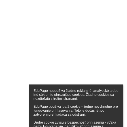
EduPage nepoužíva žiadne reklamné, analytické alebo 
iné súkromie ohrozujúce cookies. Žiadne cookies sa 
nezdieľajú s tretími stranami.

EduPage používa iba 2 cookie – jedno nevyhnutné pre 
fungovanie prihlasovania. Toto je dočasné, po 
zatvorení prehliadača sa odstráni.

Druhé cookie zvyšuje bezpečnosť prihlásenia - vďaka 
nemu EduPage vie identifikovať prihlásenie z 