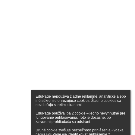
EduPage nepoužíva žiadne reklamné, analytické alebo 
iné súkromie ohrozujúce cookies. Žiadne cookies sa 
nezdieľajú s tretími stranami.

EduPage používa iba 2 cookie – jedno nevyhnutné pre 
fungovanie prihlasovania. Toto je dočasné, po 
zatvorení prehliadača sa odstráni.

Druhé cookie zvyšuje bezpečnosť prihlásenia - vďaka 
nemu EduPage vie identifikovať prihlásenie z 