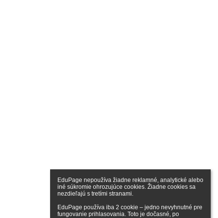
EduPage nepoužíva žiadne reklamné, analytické alebo 
iné súkromie ohrozujúce cookies. Žiadne cookies sa 
nezdieľajú s tretími stranami.

EduPage používa iba 2 cookie – jedno nevyhnutné pre 
fungovanie prihlasovania. Toto je dočasné, po 