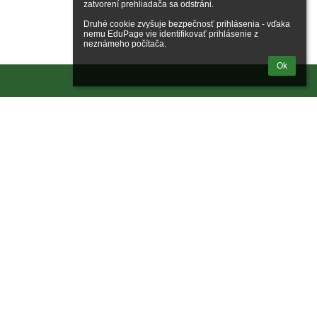
zatvorení prehliadača sa odstráni.

Druhé cookie zvyšuje bezpečnosť prihlásenia - vďaka 
nemu EduPage vie identifikovať prihlásenie z 
neznámeho počítača.
Ok
Odkazy
Správca obsahu
Technická podpora
Vyhlásenie o prístupnosti
Právne informácie
Zásady ochrany osobných údajov
Údaje o prevádzkovateľovi
Mapa stránok
O nás
Kontakt