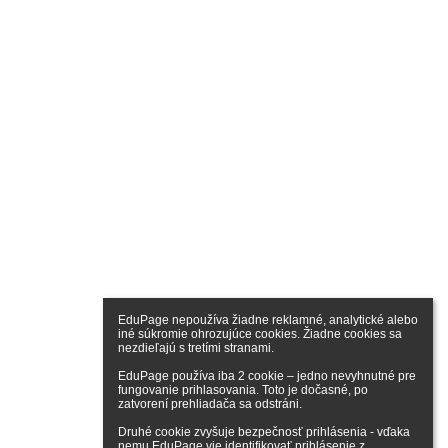
EduPage nepoužíva žiadne reklamné, analytické alebo 
iné súkromie ohrozujúce cookies. Žiadne cookies sa 
nezdieľajú s tretími stranami.

EduPage používa iba 2 cookie – jedno nevyhnutné pre 
fungovanie prihlasovania. Toto je dočasné, po 
zatvorení prehliadača sa odstráni.

Druhé cookie zvyšuje bezpečnosť prihlásenia - vďaka 
nemu EduPage vie identifikovať prihlásenie z 