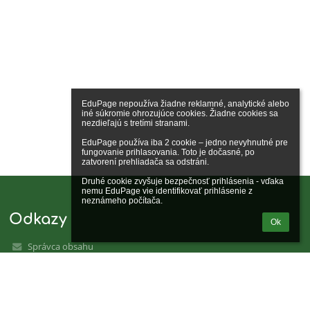
EduPage nepoužíva žiadne reklamné, analytické alebo 
iné súkromie ohrozujúce cookies. Žiadne cookies sa 
nezdieľajú s tretími stranami.

EduPage používa iba 2 cookie – jedno nevyhnutné pre 
fungovanie prihlasovania. Toto je dočasné, po 
zatvorení prehliadača sa odstráni.

Druhé cookie zvyšuje bezpečnosť prihlásenia - vďaka 
nemu EduPage vie identifikovať prihlásenie z 
neznámeho počítača.
Odkazy
Ok
Správca obsahu
Technická podpora
Vyhlásenie o prístupnosti