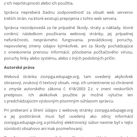
z ich neprístupnosti alebo ich použitia.
Správca nepreberá žiadnu zodpovednosť za obsah web serverov
tretích strán, na ktoré existujú prepojenia z tohto web servera.
Správca nezodpovedá za tie prípadné škody, straty a náklady, ktoré
vzniknú následkom používania webovej stránky, jej prípadnej
nefunkčnosti, nesprávneho fungovania, prevádzkovej poruchy,
nepovolenej zmeny údajov kýmkoľvek, ani za škody pochádzajúce
z oneskorenia prenosu informácií, pôsobenia počítačového vírusu,
poruchy linky alebo systému, alebo z iných podobných príčin.
Autorské práva
Webová stránka zssnpga.edupage.org, tam uvedený akýkoľvek
obrazový, zvukový či textový obsah, resp. ich umiestnenie sú chránené
v zmysle autorského zákona č. 618/2003 Z.z. v znení neskorších
predpisov. Ich akékoľvek použitie je možné výlučne len
s predchádzajúcim výslovným písomným súhlasom správcu.
Pri preberaní a šírení údajov z webovej stránky zssnpga.edupage.org
a jej podstránok musí byť uvedený ako zdroj informácií
zssnpga.edupage.org a príslušný elektronický súbor nesmie byť v tejto
súvislosti obsahovo ani inak pozmeňovaný.