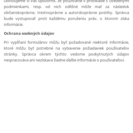
Dovoľujeme si Vás upozorniť, že používanie v protiklade s uvedenými
podmienkami, resp. od nich odlišné môže mať za následok
občianskoprávne, trestnoprávne a autorskoprávne postihy. Správca
bude vystupovať proti každému porušeniu práv, o ktorom získa
informácie.
Ochrana osobných údajov
Pri vypĺňaní formulárov môžu byť požadované niektoré informácie,
ktoré môžu byť potrebné na vybavenie požiadaviek používateľov
stránky. Správca okrem týchto vedome poskytnutých údajov
nespracováva ani nezískava žiadne ďalšie informácie o používateľovi.