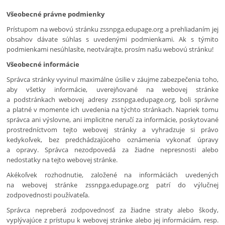
informácie
Všeobecné právne podmienky
Prístupom na webovú stránku zssnpga.edupage.org a prehliadaním jej
obsahov dávate súhlas s uvedenými podmienkami. Ak s týmito
podmienkami nesúhlasíte, neotvárajte, prosím našu webovú stránku!
Všeobecné informácie
Správca stránky vyvinul maximálne úsilie v záujme zabezpečenia toho,
aby všetky informácie, uverejňované na webovej stránke
a podstránkach webovej adresy zssnpga.edupage.org, boli správne
a platné v momente ich uvedenia na týchto stránkach. Napriek tomu
správca ani výslovne, ani implicitne neručí za informácie, poskytované
prostredníctvom tejto webovej stránky a vyhradzuje si právo
kedykoľvek, bez predchádzajúceho oznámenia vykonať úpravy
a opravy. Správca nezodpovedá za žiadne nepresnosti alebo
nedostatky na tejto webovej stránke.
Akékoľvek rozhodnutie, založené na informáciách uvedených
na webovej stránke zssnpga.edupage.org patrí do výlučnej
zodpovednosti používateľa.
Správca nepreberá zodpovednosť za žiadne straty alebo škody,
vyplývajúce z prístupu k webovej stránke alebo jej informáciám, resp.