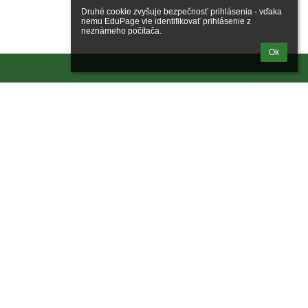
Druhé cookie zvyšuje bezpečnosť prihlásenia - vďaka 
nemu EduPage vie identifikovať prihlásenie z 
neznámeho počítača.
Ok
Odkazy
Správca obsahu
Technická podpora
Vyhlásenie o prístupnosti
Právne informácie
Zásady ochrany osobných údajov
Údaje o prevádzkovateľovi
Mapa stránok
O nás
Kontakt