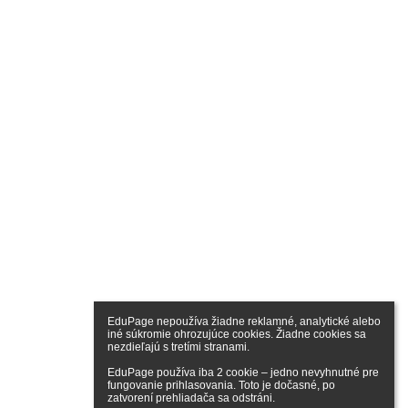
EduPage nepoužíva žiadne reklamné, analytické alebo 
iné súkromie ohrozujúce cookies. Žiadne cookies sa 
nezdieľajú s tretími stranami.

EduPage používa iba 2 cookie – jedno nevyhnutné pre 
fungovanie prihlasovania. Toto je dočasné, po 
zatvorení prehliadača sa odstráni.
