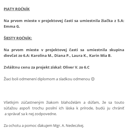
PIATY ROĆNÍK
Na prvom mieste v projektovej časti sa umiestnila žiačka z 5.A:
Emma G.
ŠIESTY ROĆNÍK:
Na prvom mieste v projektovej časti sa umiestnila skupina
dievčat zo 6.A: Karolína M., Diana P., Laura K., Karin Mia B.
Zvláštnu cenu za projekt získal: Oliver V. zo 6.C
Žiaci boli odmenení diplomom a sladkou odmenou 😊
Všetkým zúčastneným žiakom blahoželám a dúfam, že sa touto
súťažou aspoň trochu posilní ich láska k prírode, budú ju chrániť
a správať sa k nej zodpovedne.
Za ochotu a pomoc ďakujem Mgr. A. Nedeczkej.