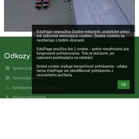
EduPage nepoužíva žiadne reklamné, analytické alebo 
iné súkromie ohrozujúce cookies. Žiadne cookies sa 
nezdieľajú s tretími stranami.

EduPage používa iba 2 cookie – jedno nevyhnutné pre 
fungovanie prihlasovania. Toto je dočasné, po 
Odkazy
zatvorení prehliadača sa odstráni.

Druhé cookie zvyšuje bezpečnosť prihlásenia - vďaka 
Správca obsahu
nemu EduPage vie identifikovať prihlásenie z 
neznámeho počítača.
Technická podpora
Ok
Vyhlásenie o prístupnosti
Právne informácie
Zásady ochrany osobných údajov
Údaje o prevádzkovateľovi
Mapa stránok
O nás