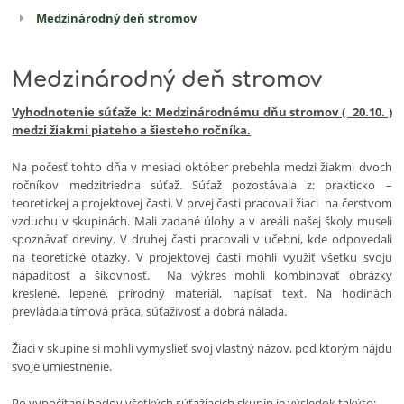
Medzinárodný deň stromov
Biológia
Medzinárodný deň stromov
Vyhodnotenie súťaže k: Medzinárodnému dňu stromov ( 20.10. )
medzi žiakmi piateho a šiesteho ročníka.
Na počesť tohto dňa v mesiaci október prebehla medzi žiakmi dvoch
ročníkov medzitriedna súťaž. Súťaž pozostávala z: prakticko –
teoretickej a projektovej časti. V prvej časti pracovali žiaci na čerstvom
vzduchu v skupinách. Mali zadané úlohy a v areáli našej školy museli
spoznávať dreviny. V druhej časti pracovali v učebni, kde odpovedali
na teoretické otázky. V projektovej časti mohli využiť všetku svoju
nápaditosť a šikovnosť. Na výkres mohli kombinovať obrázky
kreslené, lepené, prírodný materiál, napísať text. Na hodinách
prevládala tímová práca, súťaživosť a dobrá nálada.
Žiaci v skupine si mohli vymyslieť svoj vlastný názov, pod ktorým nájdu
svoje umiestnenie.
Po vypočítaní bodov všetkých súťažiacich skupín je výsledok takýto: