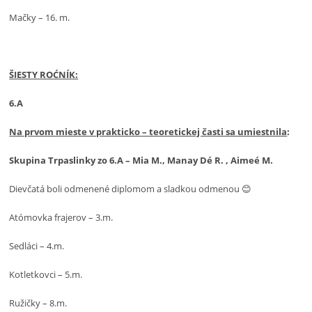
Mačky – 16. m.
ŠIESTY ROĆNÍK:
6.A
Na prvom mieste v prakticko – teoretickej časti sa umiestnila
:
Skupina Trpaslinky zo 6.A – Mia M., Manay Dé R. , Aimeé M.
Dievčatá boli odmenené diplomom a sladkou odmenou 😊
Atómovka frajerov – 3.m.
Sedláci – 4.m.
Kotletkovci – 5.m.
Ružičky – 8.m.