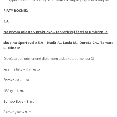
PIATY ROĆNÍK:
5.A
Na prvom mieste v prakticko – teoretickej časti sa umiestnila
:
skupina Športovci z 5.A – Naďa A., Lucia M., Dorota Ch., Tamara
S., Nina M.
Dievčatá boli odmenené diplomom a sladkou odmenou 😊
Jesenné listy – 4. miesto
Žbrnkovia – 5. m.
Šišáky – 7. m.
Bombo Boys – 8. m.
Čarovný list – 9. m.