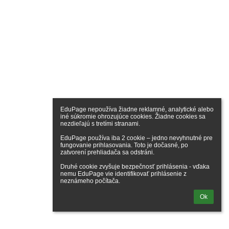
EduPage nepoužíva žiadne reklamné, analytické alebo 
iné súkromie ohrozujúce cookies. Žiadne cookies sa 
nezdieľajú s tretími stranami.

EduPage používa iba 2 cookie – jedno nevyhnutné pre 
fungovanie prihlasovania. Toto je dočasné, po 
zatvorení prehliadača sa odstráni.

Druhé cookie zvyšuje bezpečnosť prihlásenia - vďaka 
nemu EduPage vie identifikovať prihlásenie z 
neznámeho počítača.
Ok