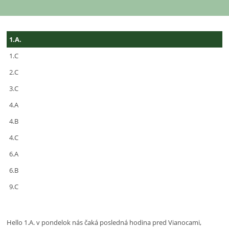
Alexandra
1.A.
Polocíková
1.C
2.C
3.C
4.A
4.B
4.C
6.A
6.B
9.C
Hello 1.A. v pondelok nás čaká posledná hodina pred Vianocami,