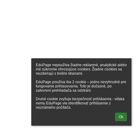
EduPage nepoužíva žiadne reklamné, analytické alebo 
iné súkromie ohrozujúce cookies. Žiadne cookies sa 
nezdieľajú s tretími stranami.

EduPage používa iba 2 cookie – jedno nevyhnutné pre 
fungovanie prihlasovania. Toto je dočasné, po 
zatvorení prehliadača sa odstráni.

Druhé cookie zvyšuje bezpečnosť prihlásenia - vďaka 
nemu EduPage vie identifikovať prihlásenie z 
neznámeho počítača.
Ok