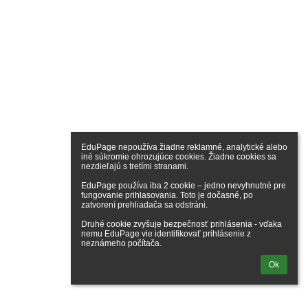
EduPage nepoužíva žiadne reklamné, analytické alebo 
iné súkromie ohrozujúce cookies. Žiadne cookies sa 
nezdieľajú s tretími stranami.

EduPage používa iba 2 cookie – jedno nevyhnutné pre 
fungovanie prihlasovania. Toto je dočasné, po 
zatvorení prehliadača sa odstráni.

Druhé cookie zvyšuje bezpečnosť prihlásenia - vďaka 
nemu EduPage vie identifikovať prihlásenie z 
neznámeho počítača.
Ok