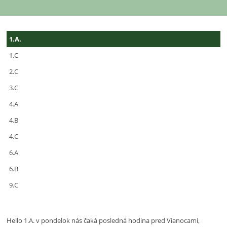
Alexandra
1.A.
Polocíková
1.C
2.C
3.C
4.A
4.B
4.C
6.A
6.B
9.C
Hello 1.A. v pondelok nás čaká posledná hodina pred Vianocami,