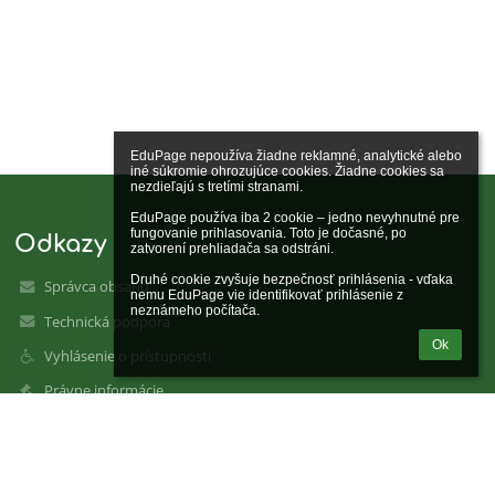
EduPage nepoužíva žiadne reklamné, analytické alebo 
iné súkromie ohrozujúce cookies. Žiadne cookies sa 
nezdieľajú s tretími stranami.

EduPage používa iba 2 cookie – jedno nevyhnutné pre 
fungovanie prihlasovania. Toto je dočasné, po 
Odkazy
zatvorení prehliadača sa odstráni.

Druhé cookie zvyšuje bezpečnosť prihlásenia - vďaka 
Správca obsahu
nemu EduPage vie identifikovať prihlásenie z 
neznámeho počítača.
Technická podpora
Ok
Vyhlásenie o prístupnosti
Právne informácie
Zásady ochrany osobných údajov
Údaje o prevádzkovateľovi
Mapa stránok