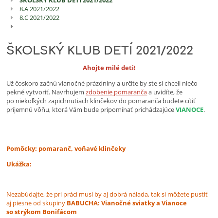
ŠKOLSKÝ KLUB DETÍ 2021/2022
Gabriela
8.A 2021/2022
Flaškárová
8.C 2021/2022
ŠKOLSKÝ KLUB DETÍ 2021/2022
Ahojte milé deti!
Už čoskoro začnú vianočné prázdniny a určite by ste si chceli niečo
pekné vytvoriť. Navrhujem
zdobenie pomaranča
a uvidíte, že
po niekoľkých zapichnutiach klinčekov do pomaranča budete cítiť
príjemnú vôňu, ktorá Vám bude pripomínať prichádzajúce
VIANOCE
.
Pomôcky: pomaranč, voňavé klinčeky
Ukážka:
Nezabúdajte, že pri práci musí by aj dobrá nálada, tak si môžete pustiť
aj piesne od skupiny
BABUCHA: Vianočné sviatky a Vianoce
so strýkom Bonifácom