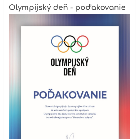
Olympijský deň - poďakovanie
udalostí