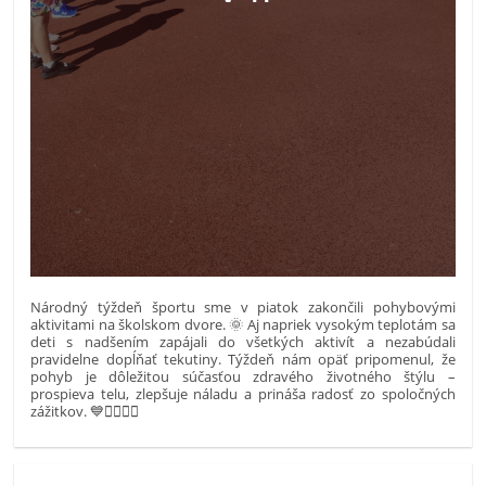
Národný týždeň športu sme v piatok zakončili pohybovými
aktivitami na školskom dvore. 🌞 Aj napriek vysokým teplotám sa
deti s nadšením zapájali do všetkých aktivít a nezabúdali
pravidelne dopĺňať tekutiny. Týždeň nám opäť pripomenul, že
pohyb je dôležitou súčasťou zdravého životného štýlu –
prospieva telu, zlepšuje náladu a prináša radosť zo spoločných
zážitkov. 💙🏃‍♀️🏃‍♂️