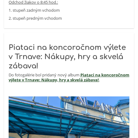
Odchod žiakov o 8:45 hod.:
1. stupeň zadným vchodom
2. stupeň predným vchodom
Piataci na koncoročnom výlete
v Trnave: Nákupy, hry a skvelá
zábava!
Do fotogalérie bol pridaný nový album
Piataci na koncoročnom
výlete v Trnave: Nákupy, hry a skvelá zábava!
.