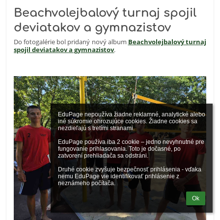
Beachvolejbalový turnaj spojil
deviatakov a gymnazistov
Do fotogalérie bol pridaný nový album
Beachvolejbalový turnaj
spojil deviatakov a gymnazistov
.
EduPage nepoužíva žiadne reklamné, analytické alebo 
iné súkromie ohrozujúce cookies. Žiadne cookies sa 
nezdieľajú s tretími stranami.

EduPage používa iba 2 cookie – jedno nevyhnutné pre 
fungovanie prihlasovania. Toto je dočasné, po 
zatvorení prehliadača sa odstráni.

Druhé cookie zvyšuje bezpečnosť prihlásenia - vďaka 
nemu EduPage vie identifikovať prihlásenie z 
neznámeho počítača.
Ok