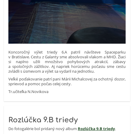
Koncoročný výlet triedy 6.A patril návšteve Spaceparku
v Bratislave. Cestu z Galanty sme absolvovali vlakom a MHD. Žiaci
si naplno užili množstvo pohybových atrakcií, zábavy
a spoločných zážitkov. Aj napriek horúcemu počasiu sme cestu
zvládli s úsmevom a výlet sa vydaril na jednotku.
Veľké poďakovanie patrí pani Márii Michalcovej za ochotný dozor,
sprievod a pomoc počas celej cesty.
Tr.učiteľka N.Novikova
Rozlúčka 9.B triedy
Do fotogalérie bol pridaný nový album
Rozlúčka 9.B triedy
.