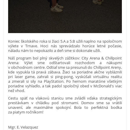
​Koniec školského roka si žiaci 5.A a 5.B užili naplno na spoločnom
výlete v Trnave. Hoci nás sprevádzalo horúce letné počasie,
náladu nám to nepokazilo a deň sme si dokonale užili. ​
Náš program bol plný skvelých zážitkov: ​City Arena & Chillpoint
Arena: Výlet sme odštartovali rozchodom a nákupmi
v obchodnom centre. Odtiaľ sme sa presunuli do Chillpoint Areny,
kde vypukla tá pravá zábava. Žiaci sa poriadne akčne vybláznili
pri laser game, zahrali si ping-pong, vyskúšali virtuálnu realitu
a zmerali si sily na PlayStation. Po hernom maratóne všetkým
poriadne vyhladlo, a tak padol spoločný obed v McDonald's viac
než vhod.
​Cestu späť na vlakovú stanicu sme zvládli vďaka strategickým
prestávkam v chládku pod stromami. Domov sme sa vrátili
unavení, ale maximálne spokojní. Bola to perfektná bodka
za piatym ročníkom!
Mgr. E. Velazquez