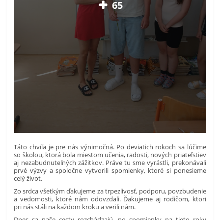
65
Táto chvíľa je pre nás výnimočná. Po deviatich rokoch sa lúčime
so školou, ktorá bola miestom učenia, radosti, nových priateľstiev
aj nezabudnuteľných zážitkov. Práve tu sme vyrástli, prekonávali
prvé výzvy a spoločne vytvorili spomienky, ktoré si ponesieme
celý život.
Zo srdca všetkým ďakujeme za trpezlivosť, podporu, povzbudenie
a vedomosti, ktoré nám odovzdali. Ďakujeme aj rodičom, ktorí
pri nás stáli na každom kroku a verili nám.
Dnes sa naše cesty rozchádzajú, no spomienky na tieto roky