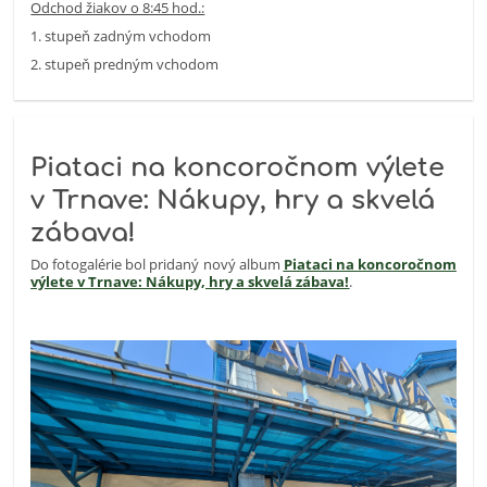
Odchod žiakov o 8:45 hod.:
1. stupeň zadným vchodom
2. stupeň predným vchodom
Piataci na koncoročnom výlete
v Trnave: Nákupy, hry a skvelá
zábava!
Do fotogalérie bol pridaný nový album
Piataci na koncoročnom
výlete v Trnave: Nákupy, hry a skvelá zábava!
.