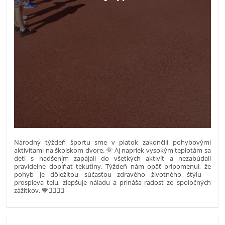
Národný týždeň športu sme v piatok zakončili pohybovými
aktivitami na školskom dvore. 🌞 Aj napriek vysokým teplotám sa
deti s nadšením zapájali do všetkých aktivít a nezabúdali
pravidelne dopĺňať tekutiny. Týždeň nám opäť pripomenul, že
pohyb je dôležitou súčasťou zdravého životného štýlu –
prospieva telu, zlepšuje náladu a prináša radosť zo spoločných
zážitkov. 💙🏃‍♀️🏃‍♂️