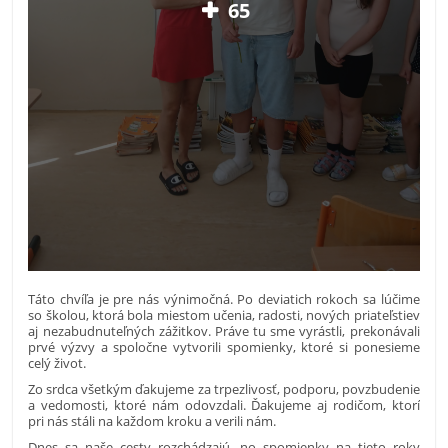
65
Táto chvíľa je pre nás výnimočná. Po deviatich rokoch sa lúčime
so školou, ktorá bola miestom učenia, radosti, nových priateľstiev
aj nezabudnuteľných zážitkov. Práve tu sme vyrástli, prekonávali
prvé výzvy a spoločne vytvorili spomienky, ktoré si ponesieme
celý život.
Zo srdca všetkým ďakujeme za trpezlivosť, podporu, povzbudenie
a vedomosti, ktoré nám odovzdali. Ďakujeme aj rodičom, ktorí
pri nás stáli na každom kroku a verili nám.
Dnes sa naše cesty rozchádzajú, no spomienky na tieto roky