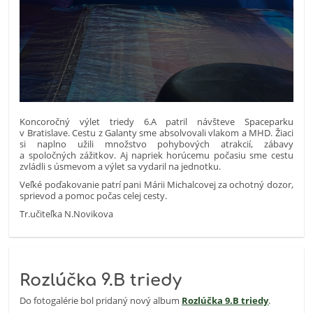
Koncoročný výlet triedy 6.A patril návšteve Spaceparku
v Bratislave. Cestu z Galanty sme absolvovali vlakom a MHD. Žiaci
si naplno užili množstvo pohybových atrakcií, zábavy
a spoločných zážitkov. Aj napriek horúcemu počasiu sme cestu
zvládli s úsmevom a výlet sa vydaril na jednotku.
Veľké poďakovanie patrí pani Márii Michalcovej za ochotný dozor,
sprievod a pomoc počas celej cesty.
Tr.učiteľka N.Novikova
Rozlúčka 9.B triedy
Do fotogalérie bol pridaný nový album
Rozlúčka 9.B triedy
.