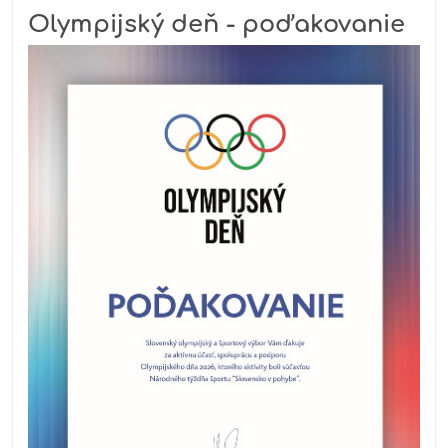
Olympijský deň - poďakovanie
udalostí