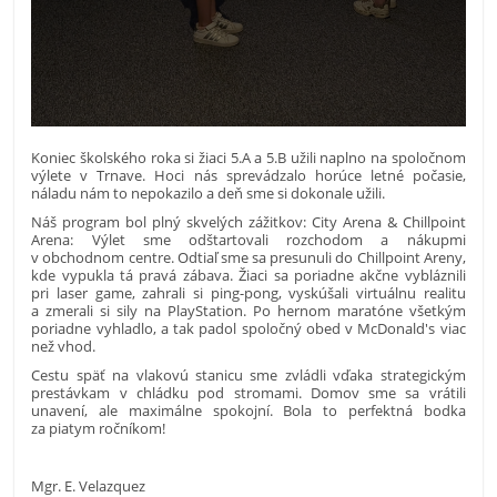
​Koniec školského roka si žiaci 5.A a 5.B užili naplno na spoločnom
výlete v Trnave. Hoci nás sprevádzalo horúce letné počasie,
náladu nám to nepokazilo a deň sme si dokonale užili. ​
Náš program bol plný skvelých zážitkov: ​City Arena & Chillpoint
Arena: Výlet sme odštartovali rozchodom a nákupmi
v obchodnom centre. Odtiaľ sme sa presunuli do Chillpoint Areny,
kde vypukla tá pravá zábava. Žiaci sa poriadne akčne vybláznili
pri laser game, zahrali si ping-pong, vyskúšali virtuálnu realitu
a zmerali si sily na PlayStation. Po hernom maratóne všetkým
poriadne vyhladlo, a tak padol spoločný obed v McDonald's viac
než vhod.
​Cestu späť na vlakovú stanicu sme zvládli vďaka strategickým
prestávkam v chládku pod stromami. Domov sme sa vrátili
unavení, ale maximálne spokojní. Bola to perfektná bodka
za piatym ročníkom!
Mgr. E. Velazquez