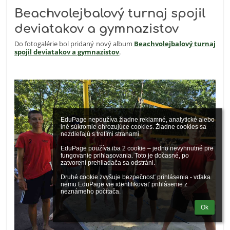
Beachvolejbalový turnaj spojil
deviatakov a gymnazistov
Do fotogalérie bol pridaný nový album
Beachvolejbalový turnaj
spojil deviatakov a gymnazistov
.
EduPage nepoužíva žiadne reklamné, analytické alebo 
iné súkromie ohrozujúce cookies. Žiadne cookies sa 
nezdieľajú s tretími stranami.

EduPage používa iba 2 cookie – jedno nevyhnutné pre 
fungovanie prihlasovania. Toto je dočasné, po 
zatvorení prehliadača sa odstráni.

Druhé cookie zvyšuje bezpečnosť prihlásenia - vďaka 
nemu EduPage vie identifikovať prihlásenie z 
neznámeho počítača.
Ok