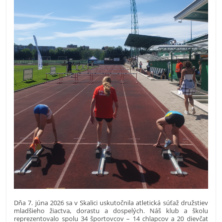
Dňa 7. júna 2026 sa v Skalici uskutočnila atletická súťaž družstiev
mladšieho žiactva, dorastu a dospelých. Náš klub a školu
reprezentovalo spolu 34 športovcov – 14 chlapcov a 20 dievčat