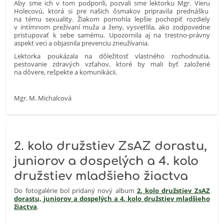
Aby sme ich v tom podporili, pozvali sme lektorku Mgr. Vieru
Holecovú, ktorá si pre našich ôsmakov pripravila prednášku
na tému sexuality. Žiakom pomohla lepšie pochopiť rozdiely
v intímnom prežívaní muža a ženy, vysvetlila, ako zodpovedne
pristupovať k sebe samému. Upozornila aj na trestno-právny
aspekt veci a objasnila prevenciu zneužívania.
Lektorka poukázala na dôležitosť vlastného rozhodnutia,
pestovanie zdravých vzťahov, ktoré by mali byť založené
na dôvere, rešpekte a komunikácii.
Mgr. M. Michalcová
2. kolo družstiev ZsAZ dorastu,
juniorov a dospelých a 4. kolo
družstiev mladšieho žiactva
Do fotogalérie bol pridaný nový album
2. kolo družstiev ZsAZ
dorastu, juniorov a dospelých a 4. kolo družstiev mladšieho
žiactva
.