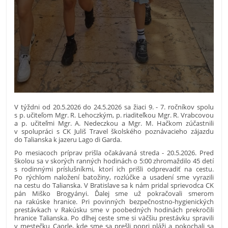
V týždni od 20.5.2026 do 24.5.2026 sa žiaci 9. - 7. ročníkov spolu
s p. učiteľom Mgr. R. Lehoczkým, p. riaditeľkou Mgr. R. Vrabcovou
a p. učiteľmi Mgr. A. Nedeczkou a Mgr. M. Hačkom zúčastnili
v spolupráci s CK Juliš Travel školského poznávacieho zájazdu
do Talianska k jazeru Lago di Garda.
Po mesiacoch príprav prišla očakávaná streda - 20.5.2026. Pred
školou sa v skorých ranných hodinách o 5:00 zhromaždilo 45 detí
s rodinnými príslušníkmi, ktorí ich prišli odprevadiť na cestu.
Po rýchlom naložení batožiny, rozlúčke a usadení sme vyrazili
na cestu do Talianska. V Bratislave sa k nám pridal sprievodca CK
pán Miško Brogyányi. Ďalej sme už pokračovali smerom
na rakúske hranice. Pri povinných bezpečnostno-hygienických
prestávkach v Rakúsku sme v poobedných hodinách prekročili
hranice Talianska. Po dlhej ceste sme si väčšiu prestávku spravili
v mestečku Caorle, kde sme sa prešli popri pláži a pokochali sa