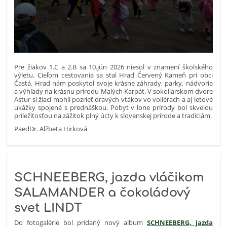
Pre žiakov 1.C a 2.B sa 10.jún 2026 niesol v znamení školského
výletu. Cieľom cestovania sa stal Hrad Červený Kameň pri obci
Častá. Hrad nám poskytol svoje krásne záhrady, parky, nádvoria
a výhľady na krásnu prírodu Malých Karpát. V sokoliarskom dvore
Astur si žiaci mohli pozrieť dravých vtákov vo voliérach a aj letové
ukážky spojené s prednáškou. Pobyt v lone prírody bol skvelou
príležitosťou na zážitok plný úcty k slovenskej prírode a tradíciám.
PaedDr. Alžbeta Hirková
SCHNEEBERG, jazda vláčikom
SALAMANDER a čokoládový
svet LINDT
Do fotogalérie bol pridaný nový album
SCHNEEBERG, jazda