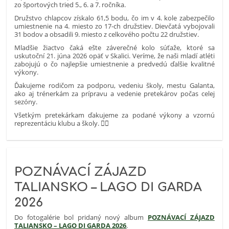
zo športových tried 5., 6. a 7. ročníka.
Družstvo chlapcov získalo 61,5 bodu, čo im v 4. kole zabezpečilo
umiestnenie na 4. miesto zo 17-ch družstiev. Dievčatá vybojovali
31 bodov a obsadili 9. miesto z celkového počtu 22 družstiev.
Mladšie žiactvo čaká ešte záverečné kolo súťaže, ktoré sa
uskutoční 21. júna 2026 opäť v Skalici. Veríme, že naši mladí atléti
zabojujú o čo najlepšie umiestnenie a predvedú ďalšie kvalitné
výkony.
Ďakujeme rodičom za podporu, vedeniu školy, mestu Galanta,
ako aj trénerkám za prípravu a vedenie pretekárov počas celej
sezóny.
Všetkým pretekárkam ďakujeme za podané výkony a vzornú
reprezentáciu klubu a školy. 🏃‍♂️
POZNÁVACÍ ZÁJAZD
TALIANSKO – LAGO DI GARDA
2026
Do fotogalérie bol pridaný nový album
POZNÁVACÍ ZÁJAZD
TALIANSKO – LAGO DI GARDA 2026
.