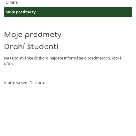
Erika
O mne
Kerďová
Moje predmety
Moje predmety
Drahí študenti
Na tejto stránke čoskoro nájdete informácie o predmetoch, ktoré
učím.
Vráťte sa sem čoskoro.