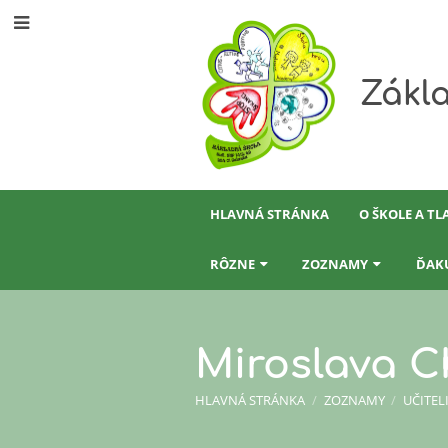
Zákla
HLAVNÁ STRÁNKA
O ŠKOLE A TL
RÔZNE
ZOZNAMY
ĎAK
Miroslava 
HLAVNÁ STRÁNKA
/
ZOZNAMY
/
UČITEL