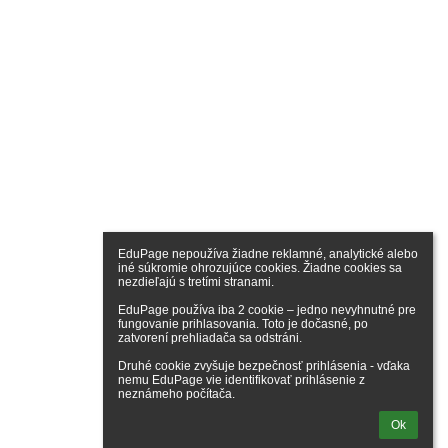
EduPage nepoužíva žiadne reklamné, analytické alebo 
iné súkromie ohrozujúce cookies. Žiadne cookies sa 
nezdieľajú s tretími stranami.

EduPage používa iba 2 cookie – jedno nevyhnutné pre 
fungovanie prihlasovania. Toto je dočasné, po 
zatvorení prehliadača sa odstráni.

Druhé cookie zvyšuje bezpečnosť prihlásenia - vďaka 
nemu EduPage vie identifikovať prihlásenie z 
neznámeho počítača.
Ok