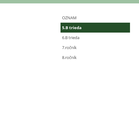
Miroslava
OZNAM
Chovancová
5.B trieda
6.B trieda
7.ročník
8.ročník