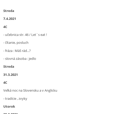
Streda
7.4.2021
4C
- učebnica str. 46 / Let´s eat !
- čítanie, posluch
- fráza : Máš rád...?
- slovná zásoba : jedlo
Streda
31.3.2021
4C
Veľká noc na Slovensku a v Anglicku
- tradície , zvyky
Utorok