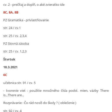
cv. 2 - prečítaj a doplň, o aké zvieratko ide
8C, 8A, 8B
PZ Gramatika - privlastňovanie
str. 24 / cv.1
str. 25 / cv. 2,3,4
PZ Slovná zásoba
str. 25 / cv. 1,2,3
Štvrtok
18.3.2021
6C
učebnica str. 91 / cv. 5
- tvorenie viet : použitie množného čísla podst. mien, väzby There
is...There are...
Rozprávanie : Čo rád nosíš do školy ? ( oblečenie )
str. 92 / cv. 4