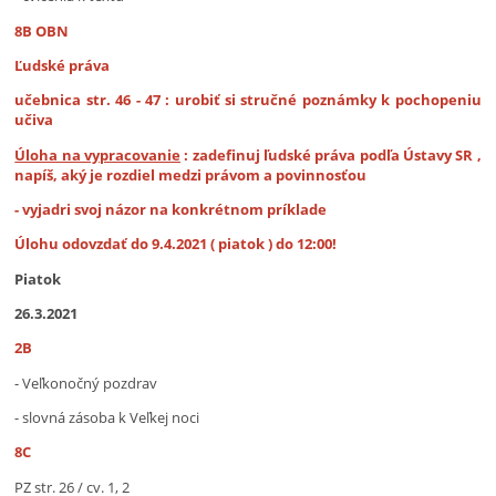
8B OBN
Ľudské práva
učebnica str. 46 - 47 : urobiť si stručné poznámky k pochopeniu
učiva
Úloha na vypracovanie
: zadefinuj ľudské práva podľa Ústavy SR ,
napíš, aký je rozdiel medzi právom a povinnosťou
- vyjadri svoj názor na konkrétnom príklade
Úlohu odovzdať do 9.4.2021 ( piatok ) do 12:00!
Piatok
26.3.2021
2B
- Veľkonočný pozdrav
- slovná zásoba k Veľkej noci
8C
PZ str. 26 / cv. 1, 2