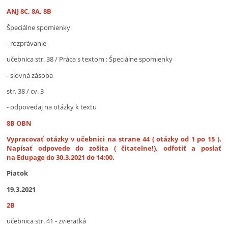
ANJ 8C, 8A, 8B
Špeciálne spomienky
- rozprávanie
učebnica str. 38 / Práca s textom : Špeciálne spomienky
- slovná zásoba
str. 38 / cv. 3
- odpovedaj na otázky k textu
8B OBN
Vypracovať otázky v učebnici na strane 44 ( otázky od 1 po 15 ).
Napísať odpovede do zošita ( čitatelne!), odfotiť a poslať
na Edupage do 30.3.2021 do 14:00.
Piatok
19.3.2021
2B
učebnica str. 41 - zvieratká