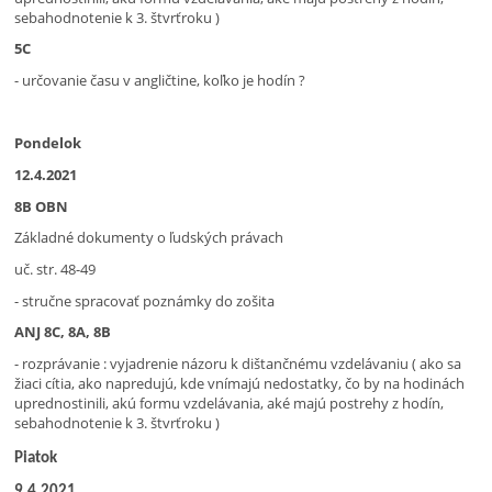
sebahodnotenie k 3. štvrťroku )
5C
- určovanie času v angličtine, koľko je hodín ?
Pondelok
12.4.2021
8B OBN
Základné dokumenty o ľudských právach
uč. str. 48-49
- stručne spracovať poznámky do zošita
ANJ 8C, 8A, 8B
- rozprávanie : vyjadrenie názoru k dištančnému vzdelávaniu ( ako sa
žiaci cítia, ako napredujú, kde vnímajú nedostatky, čo by na hodinách
uprednostinili, akú formu vzdelávania, aké majú postrehy z hodín,
sebahodnotenie k 3. štvrťroku )
Piatok
9.4.2021