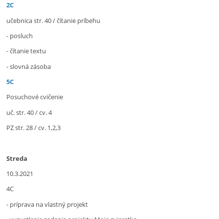
2C
učebnica str. 40 / čítanie príbehu
- posluch
- čítanie textu
- slovná zásoba
5C
Posuchové cvičenie
uč. str. 40 / cv. 4
PZ str. 28 / cv. 1,2,3
Streda
10.3.2021
4C
- príprava na vlastný projekt