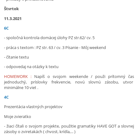
Štvrtok
11.3.2021
6C
- spoločná kontrola domácej úlohy PZ str.62/ cv. 5
- práca s textom : PZ str. 63 / cv. 3 Písanie - Môj weekend
- čítanie textu
- odpovedaj na otázky k textu
HOMEWORK :
Napíš o svojom weekende / použi prítomný čas
jednoduchý, príslovky frekvencie, novú slovnú zásobu, utvor
minimálne 10 viet .
4C
Prezentácia vlastných projektov
Moje zvieratko
- žiaci čítali o svojom projekte, použitie gramatiky HAVE GOT a slovnej
zásoby o zviretakách ( chvost, krídla,... )