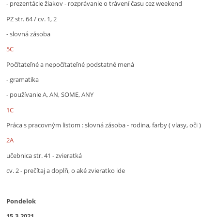
- prezentácie žiakov - rozprávanie o trávení času cez weekend
PZ str. 64 / cv. 1, 2
- slovná zásoba
5C
Počítateľné a nepočítateľné podstatné mená
- gramatika
- používanie A, AN, SOME, ANY
1C
Práca s pracovným listom : slovná zásoba - rodina, farby ( vlasy, oči )
2A
učebnica str. 41 - zvieratká
cv. 2 - prečítaj a doplň, o aké zvieratko ide
Pondelok
15.3.2021