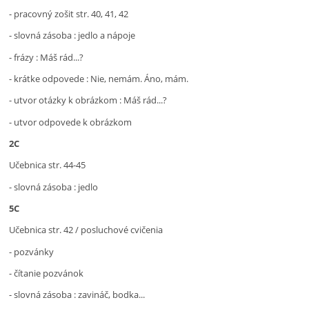
- pracovný zošit str. 40, 41, 42
- slovná zásoba : jedlo a nápoje
- frázy : Máš rád...?
- krátke odpovede : Nie, nemám. Áno, mám.
- utvor otázky k obrázkom : Máš rád...?
- utvor odpovede k obrázkom
2C
Učebnica str. 44-45
- slovná zásoba : jedlo
5C
Učebnica str. 42 / posluchové cvičenia
- pozvánky
- čítanie pozvánok
- slovná zásoba : zavináč, bodka...