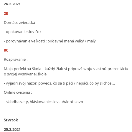
26.2.2021
2B
Domáce zvieratká
- opakovanie slovičok
- porovnávanie veľkosti : prídavné mená veľký / malý
8C
Rozprávanie :
Moja perfektná škola - každý žiak si pripraví svoju vlastnú prezentáciu
o svojej vysnívanej škole
- vyjadri svoj názor, povedz, čo sa ti páči / nepáči, čo by si chcel...
Online cvičenia :
- skladba vety, hláskovanie slov, uhádni slovo
Štvrtok
25.2.2021