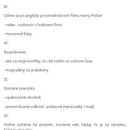
6C
Učíme sa po anglicky prostredníctvom filmu Harry Potter
- video : rozhovor s hrdinami fimu
- hovorové frázy
4C
Rozprávanie :
- aké sú moje koníčky, čo rád robím vo voľnom čase
- moje plány na prázdniny
2C
Domáce zvieratká
- opakovanie slovičok
- porovnávanie veľkosti : prídavné mená veľký / malý
5C
Online cvičenia na postreh, tvorenie viet, hádaj, čo je na obrázku,
hláskovanie slov