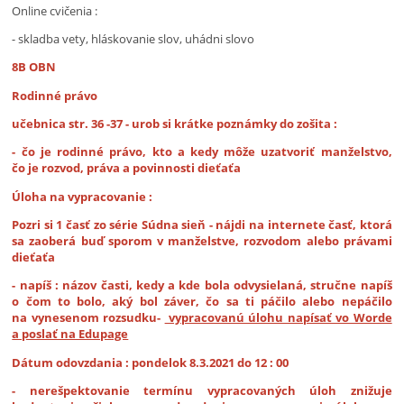
Online cvičenia :
- skladba vety, hláskovanie slov, uhádni slovo
8B OBN
Rodinné právo
učebnica str. 36 -37 - urob si krátke poznámky do zošita :
- čo je rodinné právo, kto a kedy môže uzatvoriť manželstvo,
čo je rozvod, práva a povinnosti dieťaťa
Úloha na vypracovanie :
Pozri si 1 časť zo série Súdna sieň - nájdi na internete časť, ktorá
sa zaoberá buď sporom v manželstve, rozvodom alebo právami
dieťaťa
- napíš : názov časti, kedy a kde bola odvysielaná, stručne napíš
o čom to bolo, aký bol záver, čo sa ti páčilo alebo nepáčilo
na vynesenom rozsudku-
vypracovanú úlohu napísať vo Worde
a poslať na Edupage
Dátum odovzdania : pondelok 8.3.2021 do 12 : 00
- nerešpektovanie termínu vypracovaných úloh znižuje