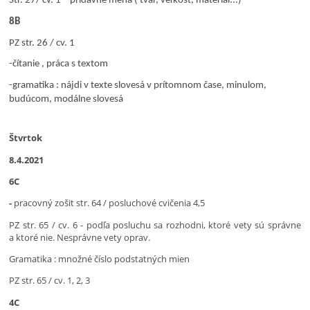
Str. 27/ cv. 1 – prídavné mená ( tvar, veľkosť, materiál...)
8B
PZ str. 26 / cv. 1
-čítanie , práca s textom
-gramatika : nájdi v texte slovesá v prítomnom čase, minulom,
budúcom, modálne slovesá
Štvrtok
8.4.2021
6C
-
pracovný zošit str. 64 / posluchové cvičenia 4,5
PZ str. 65 / cv. 6 - podľa posluchu sa rozhodni, ktoré vety sú správne
a ktoré nie. Nesprávne vety oprav.
Gramatika : množné číslo podstatných mien
PZ str. 65 / cv. 1, 2, 3
4C