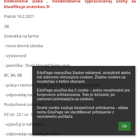
hodnotenie žiaka , neodovzdanie vypracovanej úlohy sa
klasifikuje známkou 5!
Piatok 19.2.2021
2B
Zvieratká na farme
- nová slovná zásoba
- výslovnosť
- pesnička : Starý Donald farmu mal
EduPage nepoužíva žiadne reklamné, analytické alebo 
8C, 8A, 8B
iné súkromie ohrozujúce cookies. Žiadne cookies sa 
nezdieľajú s tretími stranami.

- práca s textom : PZ str. 22 / Čítanie s porozumením
EduPage používa iba 2 cookie – jedno nevyhnutné pre 
- odpovedaj na otázky k textu
fungovanie prihlasovania. Toto je dočasné, po 
zatvorení prehliadača sa odstráni.

Posluchové cvičenia :
Druhé cookie zvyšuje bezpečnosť prihlásenia - vďaka 
nemu EduPage vie identifikovať prihlásenie z 
PZ str. 23 / cv. 1, 2
neznámeho počítača.
- vypočuj si nahrávku
Ok
- odpovedaj na otázky k textu