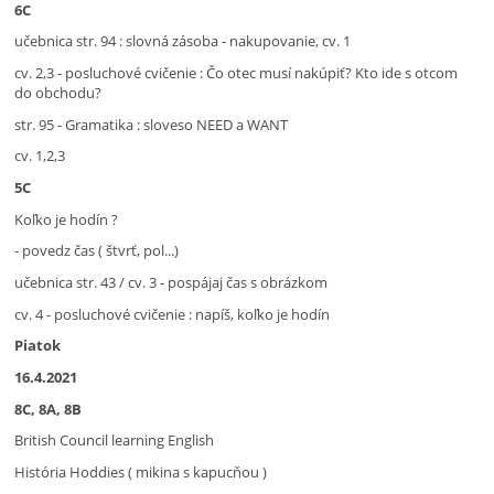
6C
učebnica str. 94 : slovná zásoba - nakupovanie, cv. 1
cv. 2,3 - posluchové cvičenie : Čo otec musí nakúpiť? Kto ide s otcom
do obchodu?
str. 95 - Gramatika : sloveso NEED a WANT
cv. 1,2,3
5C
Koľko je hodín ?
- povedz čas ( štvrť, pol...)
učebnica str. 43 / cv. 3 - pospájaj čas s obrázkom
cv. 4 - posluchové cvičenie : napíš, koľko je hodín
Piatok
16.4.2021
8C, 8A, 8B
British Council learning English
História Hoddies ( mikina s kapucňou )