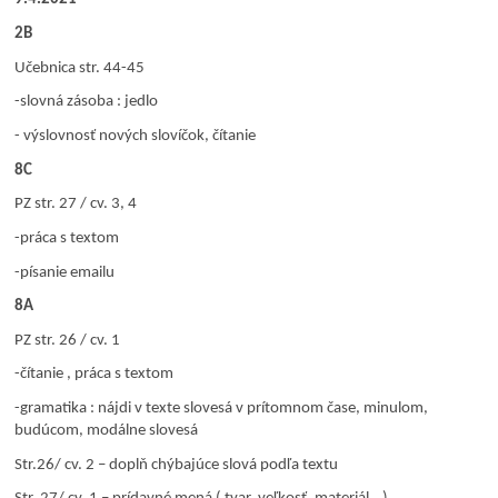
2B
Učebnica str. 44-45
-slovná zásoba : jedlo
- výslovnosť nových slovíčok, čítanie
8C
PZ str. 27 / cv. 3, 4
-práca s textom
-písanie emailu
8A
PZ str. 26 / cv. 1
-čítanie , práca s textom
-gramatika : nájdi v texte slovesá v prítomnom čase, minulom,
budúcom, modálne slovesá
Str.26/ cv. 2 – doplň chýbajúce slová podľa textu