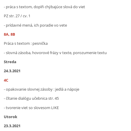
- práca s textom, doplň chýbajúce slová do viet
PZ str. 27 / cv. 1
- prídavné mená, ich poradie vo vete
8A, 8B
Práca s textom : pesnička
- slovná zásoba, hovorové frázy v texte, porozumenie textu
Streda
24.3.2021
4C
- opakovanie slovnej zásoby : jedlá a nápoje
- čítanie dialógu učebnica str. 45
- tvorenie viet so slovesom LIKE
Utorok
23.3.2021