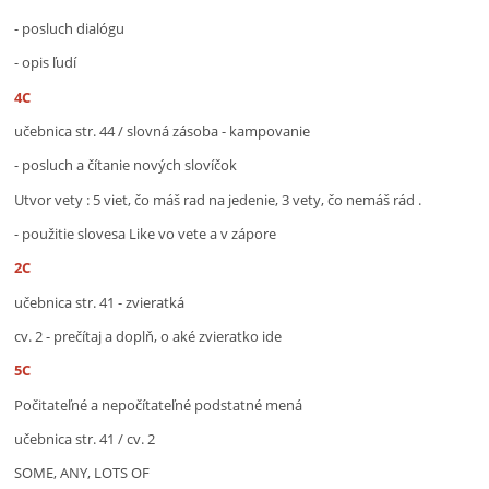
- posluch dialógu
- opis ľudí
4C
učebnica str. 44 / slovná zásoba - kampovanie
- posluch a čítanie nových slovíčok
Utvor vety : 5 viet, čo máš rad na jedenie, 3 vety, čo nemáš rád .
- použitie slovesa Like vo vete a v zápore
2C
učebnica str. 41 - zvieratká
cv. 2 - prečítaj a doplň, o aké zvieratko ide
5C
Počitateľné a nepočítateľné podstatné mená
učebnica str. 41 / cv. 2
SOME, ANY, LOTS OF