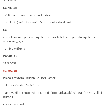
30.3.2021
6C, 1C, 2A
- Veľká noc : slovná zásoba, tradície...
- pre každý ročník slovná zásoba adekvátne k veku
5C
-
opakovanie počítateľných a nepočítateľných podstatných mien +
some, any, a, an
- online cvičenia
Pondelok
29.3.2021
8C, 8A, 8B
Práca s textom : British Council Easter
- slovná zásoba : Veľká noc
- ako vznikol tento sviatok, odkiaľ pochádza, aké sú tradície vo Veľkej
Británii
- cvičenia k textu