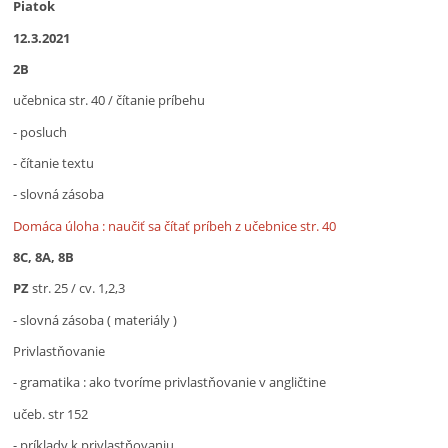
Piatok
12.3.2021
2B
učebnica str. 40 / čítanie príbehu
- posluch
- čítanie textu
- slovná zásoba
Domáca úloha : naučiť sa čítať príbeh z učebnice str. 40
8C, 8A, 8B
PZ
str. 25 / cv. 1,2,3
- slovná zásoba ( materiály )
Privlastňovanie
- gramatika : ako tvoríme privlastňovanie v angličtine
učeb. str 152
- príklady k privlastňovaniu