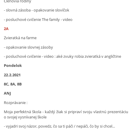
Členovia rodiny
- slovná zásoba - opakovanie slovíčok
- posluchové cvičenie The family - video
2A
Zvieratká na farme
- opakovanie slovnej zásoby
- posluchové cvičenie - video : aké zvuky robia zvieratká v angličtine
Pondelok
22.2.2021
8C, 8A, 8B
ANJ
Rozprávanie :
Moja perfektná škola - každý žiak si pripraví svoju vlastnú prezentáciu
o svojej vysnívanej škole
- vyjadri svoj názor, povedz, čo sa ti páči / nepáči, čo by si chcel...