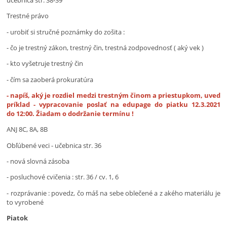
učebnica str. 38-39
Trestné právo
- urobiť si stručné poznámky do zošita :
- čo je trestný zákon, trestný čin, trestná zodpovednosť ( aký vek )
- kto vyšetruje trestný čin
- čím sa zaoberá prokuratúra
- napíš, aký je rozdiel medzi trestným činom a priestupkom, uveď
príklad - vypracovanie poslať na edupage do piatku 12.3.2021
do 12:00. Žiadam o dodržanie termínu !
ANJ 8C, 8A, 8B
Obľúbené veci - učebnica str. 36
- nová slovná zásoba
- posluchové cvičenia : str. 36 / cv. 1, 6
- rozprávanie : povedz, čo máš na sebe oblečené a z akého materiálu je
to vyrobené
Piatok