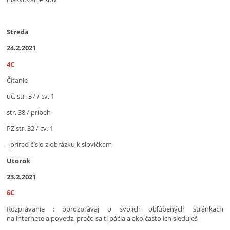
Streda
24.2.2021
4C
Čítanie
uč. str. 37 / cv. 1
str. 38 / príbeh
PZ str. 32 / cv. 1
- priraď číslo z obrázku k slovíčkam
Utorok
23.2.2021
6C
Rozprávanie : porozprávaj o svojich obľúbených stránkach
na internete a povedz, prečo sa ti páčia a ako často ich sleduješ