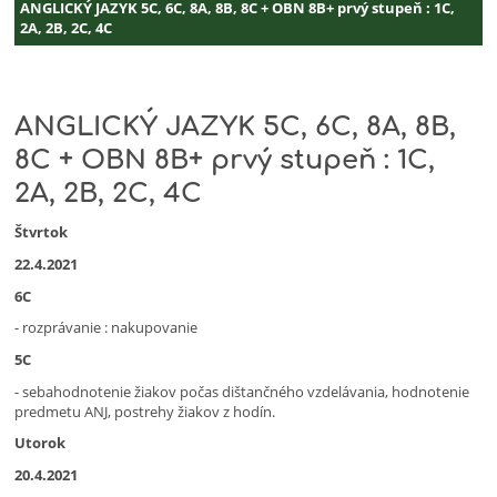
Danica
ANGLICKÝ JAZYK 5C, 6C, 8A, 8B, 8C + OBN 8B+ prvý stupeň : 1C,
2A, 2B, 2C, 4C
Keppert
ANGLICKÝ JAZYK 5C, 6C, 8A, 8B,
8C + OBN 8B+ prvý stupeň : 1C,
2A, 2B, 2C, 4C
Štvrtok
22.4.2021
6C
- rozprávanie : nakupovanie
5C
- sebahodnotenie žiakov počas dištančného vzdelávania, hodnotenie
predmetu ANJ, postrehy žiakov z hodín.
Utorok
20.4.2021