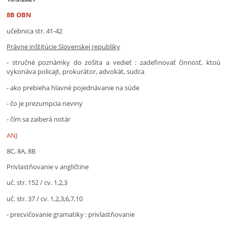
8B OBN
učebnica str. 41-42
Právne inštitúcie Slovenskej republiky
- stručné poznámky do zošita a vedieť : zadefinovať činnosť, ktoú
vykonáva policajt, prokurátor, advokát, sudca
- ako prebieha hlavné pojednávanie na súde
- čo je prezumpcia neviny
- čím sa zaiberá notár
ANJ
8C, 8A, 8B
Privlastňovanie v angličtine
uč. str. 152 / cv. 1,2,3
uč. str. 37 / cv. 1,2,3,6,7,10
- precvičovanie gramatiky : privlastňovanie