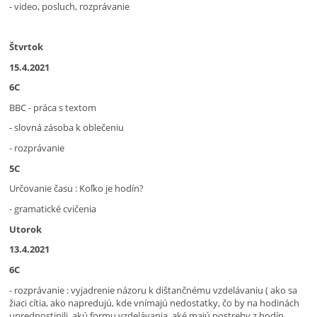
- video, posluch, rozprávanie
Štvrtok
15.4.2021
6C
BBC - práca s textom
- slovná zásoba k oblečeniu
- rozprávanie
5C
Určovanie času : Koľko je hodín?
- gramatické cvičenia
Utorok
13.4.2021
6C
- rozprávanie : vyjadrenie názoru k dištančnému vzdelávaniu ( ako sa
žiaci cítia, ako napredujú, kde vnímajú nedostatky, čo by na hodinách
uprednostinili, akú formu vzdelávania, aké majú postrehy z hodín,