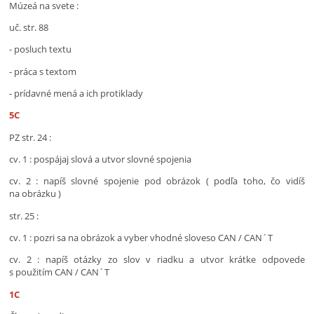
Múzeá na svete :
uč. str. 88
- posluch textu
- práca s textom
- prídavné mená a ich protiklady
5C
PZ str. 24 :
cv. 1 : pospájaj slová a utvor slovné spojenia
cv. 2 : napíš slovné spojenie pod obrázok ( podľa toho, čo vidíš
na obrázku )
str. 25 :
cv. 1 : pozri sa na obrázok a vyber vhodné sloveso CAN / CAN´T
cv. 2 : napíš otázky zo slov v riadku a utvor krátke odpovede
s použitím CAN / CAN´T
1C