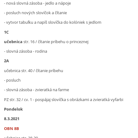
- nová slovná zásoba - jedlo a nápoje
- posluch nových slovíčok a čítanie
- vytvor tabuľku a napíš slovíčka do kolóniek s jedlom
1C
učebnica
str. 16 / čítanie príbehu o princeznej
- slovná zásoba - rodina
2A
učebnica str. 40 / čítanie príbehu
- posluch
- slovná zásoba - zvieratká na farme
PZ str. 32 / cv. 1 - pospájaj slovíčka s obrázkami a zvieratká vyfarbi
Pondelok
8.3.2021
OBN 8B