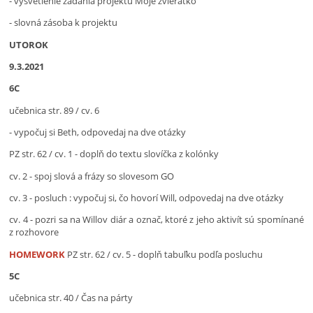
- vysvetlenie zadania projektu Moje zvieratko
- slovná zásoba k projektu
UTOROK
9.3.2021
6C
učebnica str. 89 / cv. 6
- vypočuj si Beth, odpovedaj na dve otázky
PZ str. 62 / cv. 1 - doplň do textu slovíčka z kolónky
cv. 2 - spoj slová a frázy so slovesom GO
cv. 3 - posluch : vypočuj si, čo hovorí Will, odpovedaj na dve otázky
cv. 4 - pozri sa na Willov diár a označ, ktoré z jeho aktivít sú spomínané
z rozhovore
HOMEWORK
PZ str. 62 / cv. 5 - doplň tabuľku podľa posluchu
5C
učebnica str. 40 / Čas na párty