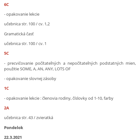
6C
- opakovanie lekcie
učebnica str. 100 / cv. 1,2
Gramatická časť
učebnica str. 100 / cv. 1
5C
- precvičovanie počítateľných a nepočítateľných podstatných mien,
použitie SOME, A, AN, ANY, LOTS OF
- opakovanie slovnej zásoby
1C
- opakovanie lekcie : členovia rodiny, číslovky od 1-10, farby
2A
učebnica str. 43 / zvieratká
Pondelok
22.3.2021