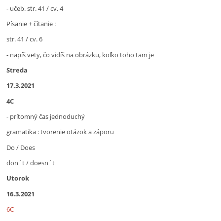
- učeb. str. 41 / cv. 4
Písanie + čítanie :
str. 41 / cv. 6
- napíš vety, čo vidíš na obrázku, koľko toho tam je
Streda
17.3.2021
4C
- prítomný čas jednoduchý
gramatika : tvorenie otázok a záporu
Do / Does
don´t / doesn´t
Utorok
16.3.2021
6C