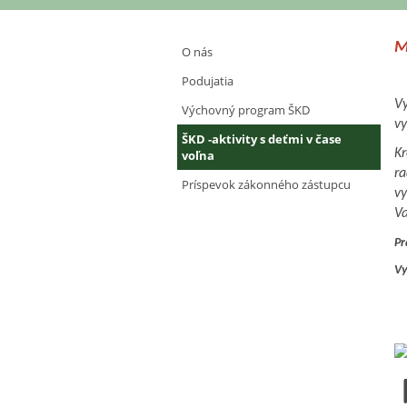
Školský
M
O nás
klub
Podujatia
Vy
Výchovný program ŠKD
detí
vy
ŠKD -aktivity s deťmi v čase
Kr
voľna
ra
Príspevok zákonného zástupcu
vy
Va
Pr
Vy