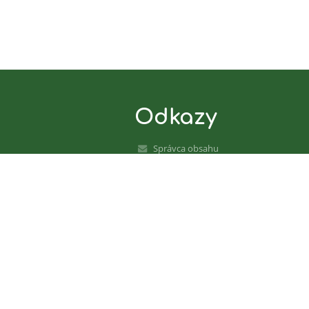
Odkazy
Správca obsahu
Technická podpora
Vyhlásenie o prístupnosti
Právne informácie
Zásady ochrany osobných údajov
Údaje o prevádzkovateľovi
Mapa stránok
O nás