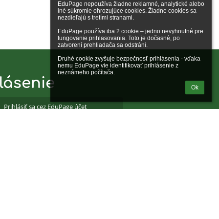
EduPage nepoužíva žiadne reklamné, analytické alebo 
iné súkromie ohrozujúce cookies. Žiadne cookies sa 
nezdieľajú s tretími stranami.

EduPage používa iba 2 cookie – jedno nevyhnutné pre 
fungovanie prihlasovania. Toto je dočasné, po 
zatvorení prehliadača sa odstráni.

Druhé cookie zvyšuje bezpečnosť prihlásenia - vďaka 
nemu EduPage vie identifikovať prihlásenie z 
neznámeho počítača.
lásenie
Ok
Prihlásiť sa cez EduPage účet
iem prihlasovacie meno alebo heslo