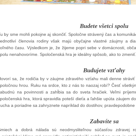
Budete všetci spolu
u by sme mohli pokojne aj skončiť. Spoločne strávený čas a komunikáci
Jednotliví členovia rodiny však majú obyčajne vlastné záujmy a dia
oľného času. Výsledkom je, že žijeme popri sebe v domácnosti, občas
polu nenahovoríme. Spoločenská hra je ideálny spôsob, ako to zmeniť
Budujete vzťahy
ovorí sa, že rodičia by v záujme zdravého vzťahu mali denne stráviť
poločnou hrou. Ruku na srdce, kto z nás to naozaj robí? Česť všetkým
zabudnú na povinnosti a zahĺbia sa do sveta hračiek. Veľmi príje
poločenská hra, ktorá spravidla poteší dieťa a ľahšie upúta záujem d
ucha a poriadne sa zahryznete napríklad do dostihov, pravdepodobne 
Zabavíte sa
Smiech a dobrá nálada sú neodmysliteľnou súčasťou zdravej rod