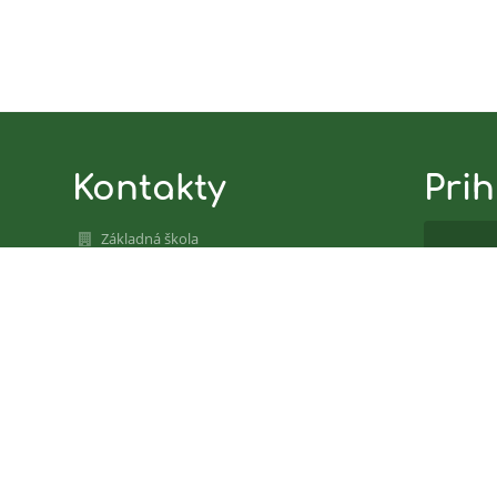
Kontakty
Prih
Základná škola
zssnpgalanta2020@gmail.com
Nev
zssnpgalanta2020@gmail.com
Sekretariát: 031/780 41-37
Sídlisko SNP 1415/49, 92401 Galanta
92401 Galanta
Slovakia
37838423
2021641193