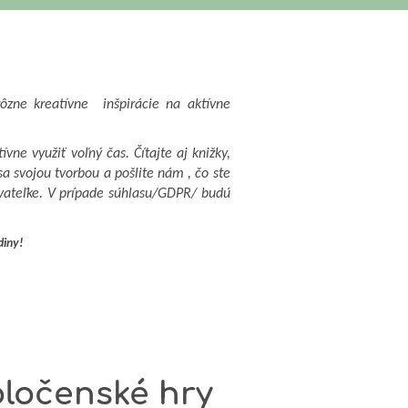
rôzne kreatívne inšpirácie na aktívne
ne využiť voľný čas. Čítajte aj knižky,
a svojou tvorbou a pošlite nám , čo ste
vateľke. V prípade súhlasu/GDPR/ budú
diny!
oločenské hry