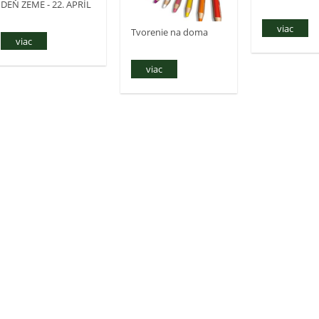
DEŇ ZEME - 22. APRÍL
viac
Tvorenie na doma
viac
viac