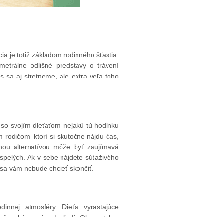
a je totiž základom rodinného šťastia.
metrálne odlišné predstavy o trávení
 sa aj stretneme, ale extra veľa toho
.
 so svojím dieťaťom nejakú tú hodinku
 rodičom, ktorí si skutočne nájdu čas,
mnou alternatívou môže byť zaujímavá
ospelých. Ak v sebe nájdete súťaživého
sa vám nebude chcieť skončiť.
innej atmosféry. Dieťa vyrastajúce