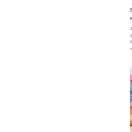
P
A
š
h
a