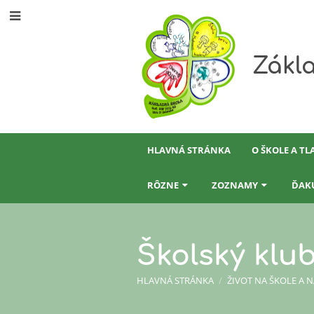
Zákla
HLAVNÁ STRÁNKA
O ŠKOLE A TL
RÔZNE
ZOZNAMY
ĎAK
Školský klub
HLAVNÁ STRÁNKA
/
ŽIVOT NA ŠKOLE A 