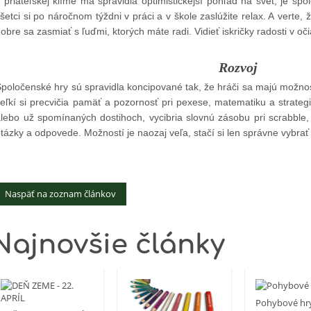
 priateľskej klíme má spravidla optimistickejší pohľad na svet, je s
šetci si po náročnom týždni v práci a v škole zaslúžite relax. A verte,
obre sa zasmiať s ľuďmi, ktorých máte radi. Vidieť iskričky radosti v oč
Rozvoj
poločenské hry sú spravidla koncipované tak, že hráči sa majú možnosť
eľkí si precvičia pamäť a pozornosť pri pexese, matematiku a strateg
lebo už spomínaných dostihoch, vycibria slovnú zásobu pri scrabble
tázky a odpovede. Možností je naozaj veľa, stačí si len správne vybra
Naspäť na zoznam článkov
Najnovšie články
Pohybové hr