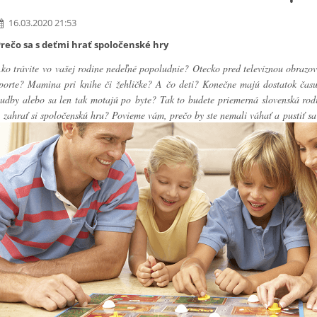
16.03.2020 21:53
rečo sa s deťmi hrať spoločenské hry
ko trávite vo vašej rodine nedeľné popoludnie? Otecko pred televíznou obrazov
porte? Mamina pri knihe či žehličke? A čo deti? Konečne majú dostatok času
udby alebo sa len tak motajú po byte? Tak to budete priemerná slovenská rodi
 zahrať si spoločenskú hru? Povieme vám, prečo by ste nemali váhať a pustiť sa