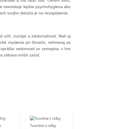
poločenské a má rado ľudí. Okrem toho,
 že neexistuje lepšia psychohygiena ako
iach svojho dieťaťa je na nezaplatenie.
 učiť, rozvíjať a zdokonaľovať. Malí aj
ické myslenie pri človeče, nehnevaj sa
, oprášia vedomosti zo zemepisu v hre
ť a zábava môže začať.
y
Tvoríme z rolky