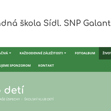
dná škola Sídl. SNP Galan
AČIVÁ
KAŽDODENNÉ ZÁLEŽITOSTI
FOTOALBUM
ŽIVO
UJEME SPONZOROM
KONTAKT
 detí
NAŠE ÚSPECHY
/
ŠKOLSKÝ KLUB DETÍ