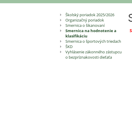
Šk.
Školský poriadok 2025/2026
Organizačný poriadok
dokumenty
Smernica o šikanovaní
S
Smernica na hodnotenie a
klasifikáciu
Smernica o športových triedach
ŠKD
Vyhlásenie zákonného zástupcu
o bezpríznakovosti dieťaťa