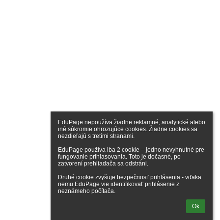
EduPage nepoužíva žiadne reklamné, analytické alebo 
iné súkromie ohrozujúce cookies. Žiadne cookies sa 
nezdieľajú s tretími stranami.

EduPage používa iba 2 cookie – jedno nevyhnutné pre 
fungovanie prihlasovania. Toto je dočasné, po 
zatvorení prehliadača sa odstráni.

Druhé cookie zvyšuje bezpečnosť prihlásenia - vďaka 
nemu EduPage vie identifikovať prihlásenie z 
neznámeho počítača.
Ok