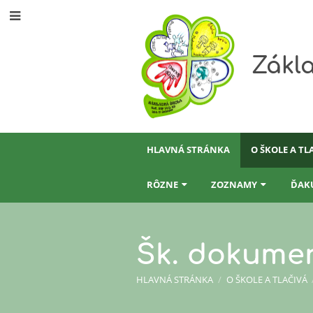
Zákla
HLAVNÁ STRÁNKA
O ŠKOLE A TL
RÔZNE
ZOZNAMY
ĎAK
Šk. dokume
HLAVNÁ STRÁNKA
/
O ŠKOLE A TLAČIVÁ