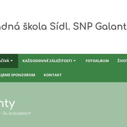
dná škola Sídl. SNP Galan
AČIVÁ
KAŽDODENNÉ ZÁLEŽITOSTI
FOTOALBUM
ŽIVO
UJEME SPONZOROM
KONTAKT
nty
/
ŠK. DOKUMENTY