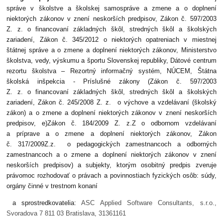
správe v školstve a školskej samospráve a zmene a o doplnení
niektorých zákonov v znení neskorších predpisov, Zákon č. 597/2003
Z. z. o financovaní základných škôl, stredných škôl a školských
zariadení, Zákon č. 345/2012 o niektorých opatreniach v miestnej
štátnej správe a o zmene a doplnení niektorých zákonov, Ministerstvo
školstva, vedy, výskumu a športu Slovenskej republiky, Dátové centrum
rezortu školstva – Rezortný informačný systém, NÚCEM, Štátna
školská inšpekcia - Príslušné zákony (Zákon č. 597/2003
Z. z. o financovaní základných škôl, stredných škôl a školských
zariadení, Zákon č. 245/2008 Z. z. o výchove a vzdelávaní (školský
zákon) a o zmene a doplnení niektorých zákonov v znení neskorších
predpisov, e)Zákon č. 184/2009 Z. z.Z o odbornom vzdelávaní
a príprave a o zmene a doplnení niektorých zákonov, Zákon
č. 317/2009Z.z. o pedagogických zamestnancoch a odborných
zamestnancoch a o zmene a doplnení niektorých zákonov v znení
neskorších predpisov) a subjekty, ktorým osobitný predpis zveruje
právomoc rozhodovať o právach a povinnostiach fyzických osôb: súdy,
orgány činné v trestnom konaní
a sprostredkovatelia:
ASC Applied Software Consultants, s.r.o.,
Svoradova 7 811 03 Bratislava, 31361161