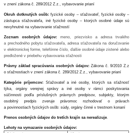
v znení zákona č. 289/2012 Z.z., vybavovanie prianí
Okruh dotknutých osôb:
fyzické osoby – sťažovateľ, fyzické osoby –
zástupca sťažovateľa, iné fyzické osoby – ktorých osobné údaje sú
nevyhnutné na vybavovanie sťažností
Zoznam osobných údajov:
meno, priezvisko a adresa trvalého
a prechodného pobytu sťažovateľa, adresa sťažovateľa na doručovanie
v elektronickej forme, telefónne číslo, ďalšie osobné údaje zistené alebo
predložené v priebehu vybavovania sťažnosti
Právny základ spracúvania osobných údajov:
Zákona č. 9/2010 Z.z
o sťažnostiach v znení zákona č. 289/2012 Z.z., vybavovanie prianí
Kategórie príjemcov:
Sťažovateľ a iné osoby, ktorých sa sťažnosť
týka, orgány verejnej správy a iné osoby v rámci poskytovania
súčinnosti podľa príslušných právnych predpisov, subjekty, ktorým
osobitný predpis zveruje právomoc rozhodovať o právach
a povinnostiach fyzických osôb: súdy, orgány činné v trestnom konaní
Prenos osobných údajov do tretích krajín sa nerealizuje
.
Lehoty na vymazanie osobných údajov: