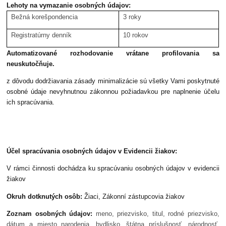
Lehoty na vymazanie osobných údajov:
Bežná korešpondencia
3 roky
Registratúrny denník
10 rokov
Automatizované rozhodovanie vrátane profilovania sa
neuskutočňuje.
z dôvodu dodržiavania zásady minimalizácie sú všetky Vami poskytnuté
osobné údaje nevyhnutnou zákonnou požiadavkou pre naplnenie účelu
ich spracúvania.
Účel spracúvania osobných údajov v Evidencii žiakov:
V rámci činnosti dochádza ku spracúvaniu osobných údajov v evidencii
žiakov
Okruh dotknutých osôb:
Žiaci, Zákonní zástupcovia žiakov
Zoznam osobných údajov:
meno, priezvisko, titul, rodné priezvisko,
dátum a miesto narodenia, bydlisko, štátna príslušnosť, národnosť,