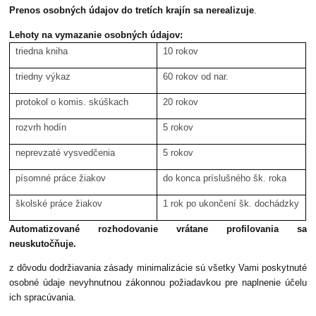
Prenos osobných údajov do tretích krajín sa nerealizuje
.
Lehoty na vymazanie osobných údajov:
triedna kniha
10 rokov
triedny výkaz
60 rokov od nar.
protokol o komis. skúškach
20 rokov
rozvrh hodín
5 rokov
neprevzaté vysvedčenia
5 rokov
písomné práce žiakov
do konca príslušného šk. roka
školské práce žiakov
1 rok po ukončení šk. dochádzky
Automatizované rozhodovanie vrátane profilovania sa
neuskutočňuje.
z dôvodu dodržiavania zásady minimalizácie sú všetky Vami poskytnuté
osobné údaje nevyhnutnou zákonnou požiadavkou pre naplnenie účelu
ich spracúvania.