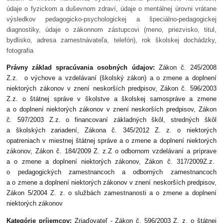
údaje o fyzickom a duševnom zdraví, údaje o mentálnej úrovni vrátane
výsledkov pedagogicko-psychologickej a špeciálno-pedagogickej
diagnostiky, údaje o zákonnom zástupcovi (meno, priezvisko, titul,
bydlisko, adresa zamestnávateľa, telefón), rok školskej dochádzky,
fotografia
Právny základ spracúvania osobných údajov:
Zákon č. 245/2008
Z.z. o výchove a vzdelávaní (školský zákon) a o zmene a doplnení
niektorých zákonov v znení neskorších predpisov, Zákon č. 596/2003
Z.z. o štátnej správe v školstve a školskej samospráve a zmene
a o doplnení niektorých zákonov v znení neskorších predpisov, Zákon
č. 597/2003 Z.z. o financovaní základných škôl, stredných škôl
a školských zariadení, Zákona č. 345/2012 Z. z. o niektorých
opatreniach v miestnej štátnej správe a o zmene a doplnení niektorých
zákonov, Zákon č. 184/2009 Z. z.Z o odbornom vzdelávaní a príprave
a o zmene a doplnení niektorých zákonov, Zákon č. 317/2009Z.z.
o pedagogických zamestnancoch a odborných zamestnancoch
a o zmene a doplnení niektorých zákonov v znení neskorších predpisov,
Zákon 5/2004 Z. z. o službách zamestnanosti a o zmene a doplnení
niektorých zákonov
Kategórie príjemcov:
Zriaďovateľ - Zákon č. 596/2003 Z. z. o štátnej