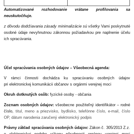
Automatizované rozhodovanie vrátane profilovania sa
neuskutočňuje.
z dôvodu dodržiavania zásady minimalizácie sú všetky
Vami poskytnuté
osobné údaje nevyhnutnou zákonnou požiadavkou pre naplnenie účelu
ich spracúvania.
Účel spracúvania osobných údajov – Všeobecná agenda:
V rámci činnosti dochádza ku spracúvaniu osobných údajov
pri elektronickej komunikácii občanov s orgánmi verejnej moci
Okruh dotknutých osôb:
fyzické osoby - občania
Zoznam osobných údajov:
všeobecne použiteľný identifikátor – rodné
číslo,
titul, meno a priezvisko, bydlisko, telefónne číslo, e-mail, číslo
OP, dátum narodenia zaručený elektronický podpis
Právny základ spracúvania osobných údajov:
Zákon č. 305/2013 Z.z.
o elektronickej podobe výkonu pôsobnosti orgánov verejnej moci