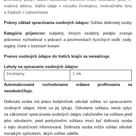
mailová adresa, ďalšie údaje v rozsahu životopisu, motivačného listu
a žiadosti o zamestnanie
Právny základ spracúvania osobných údajov:
Súhlas dotknutej osoby
Kategórie príjemcov:
subjekty, ktorým osobitný predpis zveruje
právomoc rozhodovať o právach a povinnostiach fyzických osôb: súdy,
orgány činné v trestnom konaní
Prenos osobných údajov do tretích krajín sa nerealizuje
.
Lehoty na vymazanie osobných údajov:
životopisy
1 rok
Automatizované rozhodovanie vrátane profilovania sa
neuskutočňuje.
Dotknutá osoba má právo kedykoľvek odvolať súhlas so spracovaním
osobných údajov, ktoré sa jej týkajú. Odvolanie súhlasu nemá vplyv
na zákonnosť spracúvania osobných údajov založeného na súhlase pred
jeho odvolaním; pred poskytnutím súhlasu musí byť dotknutá osoba
o tejto skutočnosti informovaná. Dotknutá osoba môže súhlas odvolať
rovnakým spôsobom, akým súhlas udelila.