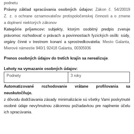
podnetu
Právny základ spracúvania osobných údajov:
Zákon č. 54/20019
Z. z. o ochrane oznamovateľov protispoločenskej činnosti a o zmene
a doplnení niektorých zákonov
Kategórie príjemcov:
subjekty, ktorým osobitný predpis zveruje
právomoc rozhodovať o právach a povinnostiach fyzických osôb: súdy,
orgány činné v trestnom konaní a sprostredkovatelia:
Mesto Galanta,
Mierové námestie 940/1 92418 Galanta, 00305936
Prenos osobných údajov do tretích krajín sa nerealizuje
.
Lehoty na vymazanie osobných údajov:
Podnety
3 roky
Automatizované rozhodovanie vrátane profilovania sa
neuskutočňuje.
z dôvodu dodržiavania zásady minimalizácie sú všetky Vami poskytnuté
osobné údaje nevyhnutnou zákonnou požiadavkou pre naplnenie účelu
ich spracúvania.