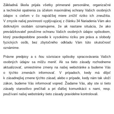
Základná škola
prijala všetky primerané personálne, organizačné
a technické opatrenia za účelom maximálnej ochrany Vašich osobných
údajov s cieľom v čo najväčšej miere znížiť riziko ich zneužitia.
V zmysle našej povinnosti vyplývajúcej z článku 34 Nariadenia Vám ako
dotknutým osobám oznamujeme, že ak nastane situácia, že ako
prevádzkovateľ porušíme ochranu Vašich osobných údajov spôsobom,
ktorý pravdepodobne povedie k vysokému riziku pre práva a slobody
fyzických osôb, bez zbytočného odkladu Vám túto skutočnosť
oznámime.
Právne predpisy a s ňou súvisiace spôsoby spracovávania Vašich
osobných údajov sa môžu meniť. Ak sa tieto zásady rozhodneme
aktualizovať, umiestnime zmeny na našej webstránke a budeme Vás
o týchto zmenách informovať. V prípadoch, kedy má dôjsť
k zásadnejšej zmene týchto zásad, alebo v prípade, kedy nám tak uloží
zákon, budeme Vás informovať vopred. Žiadame Vás, aby ste si tieto
zásady starostlivo prečítali a pri ďalšej komunikácii s nami, resp.
používaní našej webstránky tieto zásady pravidelne kontrolovali.