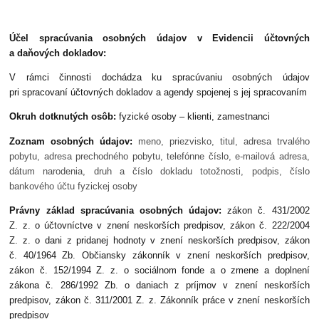
Účel spracúvania osobných údajov v Evidencii účtovných
a daňových dokladov:
V rámci činnosti dochádza ku spracúvaniu osobných údajov
pri spracovaní účtovných dokladov a agendy spojenej s jej spracovaním
Okruh dotknutých osôb:
fyzické osoby – klienti, zamestnanci
Zoznam osobných údajov:
meno, priezvisko, titul, adresa trvalého
pobytu, adresa prechodného pobytu, telefónne číslo, e-mailová adresa,
dátum narodenia, druh a číslo dokladu totožnosti, podpis, číslo
bankového účtu fyzickej osoby
Právny základ spracúvania osobných údajov:
zákon č. 431/2002
Z. z. o účtovníctve v znení neskorších predpisov, zákon č. 222/2004
Z. z. o dani z pridanej hodnoty v znení neskorších predpisov, zákon
č. 40/1964 Zb. Občiansky zákonník v znení neskorších predpisov,
zákon č. 152/1994 Z. z. o sociálnom fonde a o zmene a doplnení
zákona č. 286/1992 Zb. o daniach z príjmov v znení neskorších
predpisov, zákon č. 311/2001 Z. z. Zákonník práce v znení neskorších
predpisov