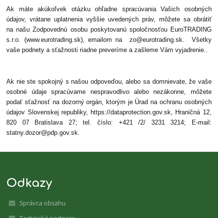
Ak máte akúkoľvek otázku ohľadne spracúvania Vašich osobných
údajov, vrátane uplatnenia vyššie uvedených práv, môžete sa obrátiť
na našu Zodpovednú osobu poskytovanú spoločnosťou EuroTRADING
s.r.o. (www.eurotrading.sk), emailom na zo@eurotrading.sk. Všetky
vaše podnety a sťažnosti riadne preveríme a zašleme Vám vyjadrenie..
Ak nie ste spokojný s našou odpoveďou, alebo sa domnievate, že vaše
osobné údaje spracúvame nespravodlivo alebo nezákonne, môžete
podať sťažnosť na dozorný orgán, ktorým je Úrad na ochranu osobných
údajov Slovenskej republiky, https://dataprotection.gov.sk, Hraničná 12,
820 07 Bratislava 27; tel. číslo: +421 /2/ 3231 3214; E-mail:
statny.dozor@pdp.gov.sk.
Odkazy
Správca obsahu