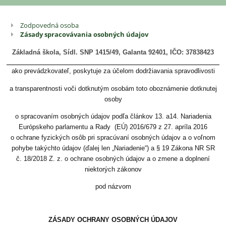
Zodpovedná osoba
Ochrana
Zásady spracovávania osobných údajov
osobných
Základná škola, Sídl. SNP 1415/49, Galanta 92401, IČO: 37838423
údajov
ako prevádzkovateľ, poskytuje za účelom dodržiavania spravodlivosti
a transparentnosti voči dotknutým osobám toto oboznámenie dotknutej
osoby
o spracovaním osobných údajov podľa článkov 13. a14. Nariadenia
Európskeho parlamentu a Rady (EÚ) 2016/679 z 27. apríla 2016
o ochrane fyzických osôb pri spracúvaní osobných údajov a o voľnom
pohybe takýchto údajov (ďalej len „Nariadenie“) a § 19 Zákona NR SR
č. 18/2018 Z. z. o ochrane osobných údajov a o zmene a doplnení
niektorých zákonov
pod názvom
ZÁSADY OCHRANY OSOBNÝCH ÚDAJOV