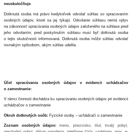
neuskutočňuje
.
Dotknutá osoba má právo kedykoľvek odvolať súhlas so spracovaním
osobných údajov, ktoré sa jej týkajú. Odvolanie súhlasu nemá vplyv
na zákonnosť spracúvania osobných údajov založeného na súhlase pred
jeho odvolaním; pred poskytnutím súhlasu musí byť dotknutá osoba
o tejto skutočnosti informovaná. Dotknutá osoba môže súhlas odvolať
rovnakým spôsobom, akým súhlas udelila.
Účel spracúvania osobných údajov v evidencii uchádzačov
o zamestnanie:
V rámci činnosti dochádza ku spracúvaniu osobných údajov pri evidencii
uchádzačov o zamestnanie
Okruh dotknutých osôb:
Fyzické osoby – uchádzači o zamestnanie
Zoznam osobných údajov:
meno, priezvisko, titul, trvalý pobyt,
prechodný pobyt, dátum narodenia, telefónne číslo, vzdelanie, prax, e-