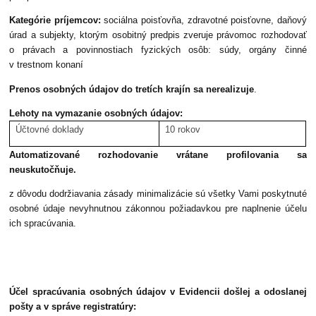
Kategórie príjemcov:
sociálna poisťovňa, zdravotné poisťovne, daňový
úrad a subjekty, ktorým osobitný predpis zveruje právomoc rozhodovať
o právach a povinnostiach fyzických osôb: súdy, orgány činné
v trestnom konaní
Prenos osobných údajov do tretích krajín sa nerealizuje
.
Lehoty na vymazanie osobných údajov:
Účtovné doklady
10 rokov
Automatizované rozhodovanie vrátane profilovania sa
neuskutočňuje.
z dôvodu dodržiavania zásady minimalizácie sú všetky Vami poskytnuté
osobné údaje nevyhnutnou zákonnou požiadavkou pre naplnenie účelu
ich spracúvania.
Účel spracúvania osobných údajov v Evidencii došlej a odoslanej
pošty a v správe registratúry: