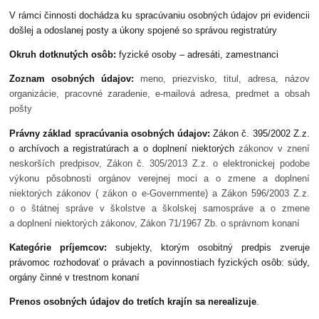
V rámci činnosti dochádza ku spracúvaniu osobných údajov pri evidencii
došlej a odoslanej posty a úkony spojené so správou registratúry
Okruh dotknutých osôb:
fyzické osoby – adresáti, zamestnanci
Zoznam osobných údajov:
meno, priezvisko, titul, adresa, názov
organizácie, pracovné zaradenie, e-mailová adresa, predmet a obsah
pošty
Právny základ spracúvania osobných údajov:
Zákon č. 395/2002 Z.z.
o archívoch a registratúrach a o doplnení niektorých
zákonov v znení
neskorších predpisov, Zákon č. 305/2013 Z.z. o elektronickej podobe
výkonu pôsobnosti orgánov verejnej moci a o zmene a doplnení
niektorých zákonov ( zákon o e-Governmente) a Zákon 596/2003 Z.z.
o o štátnej správe v školstve a školskej samospráve a o zmene
a doplnení niektorých zákonov, Zákon 71/1967 Zb. o správnom konaní
Kategórie príjemcov:
subjekty, ktorým osobitný predpis zveruje
právomoc rozhodovať o právach a povinnostiach fyzických osôb: súdy,
orgány činné v trestnom konaní
Prenos osobných údajov do tretích krajín sa nerealizuje
.