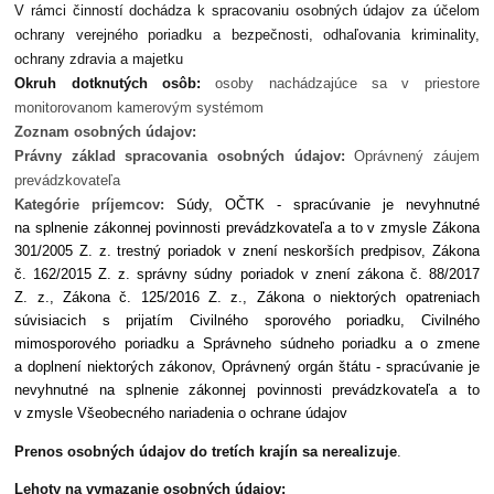
V rámci činností dochádza k spracovaniu osobných údajov za účelom
ochrany verejného poriadku a bezpečnosti, odhaľovania kriminality,
ochrany zdravia a majetku
Okruh dotknutých osôb:
osoby nachádzajúce sa v priestore
monitorovanom kamerovým systémom
Zoznam osobných údajov:
Právny základ spracovania osobných údajov:
Oprávnený záujem
prevádzkovateľa
Kategórie príjemcov:
Súdy, OČTK - spracúvanie je nevyhnutné
na splnenie zákonnej povinnosti prevádzkovateľa a to v zmysle Zákona
301/2005 Z. z. trestný poriadok v znení neskorších predpisov, Zákona
č. 162/2015 Z. z. správny súdny poriadok v znení zákona č. 88/2017
Z. z., Zákona č. 125/2016 Z. z., Zákona o niektorých opatreniach
súvisiacich s prijatím Civilného sporového poriadku, Civilného
mimosporového poriadku a Správneho súdneho poriadku a o zmene
a doplnení niektorých zákonov, Oprávnený orgán štátu - spracúvanie je
nevyhnutné na splnenie zákonnej povinnosti prevádzkovateľa a to
v zmysle Všeobecného nariadenia o ochrane údajov
Prenos osobných údajov do tretích krajín sa nerealizuje
.
Lehoty na vymazanie osobných údajov: