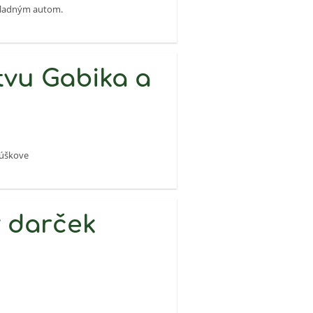
ákladným autom.
vu Gabika a
túškove
 darček