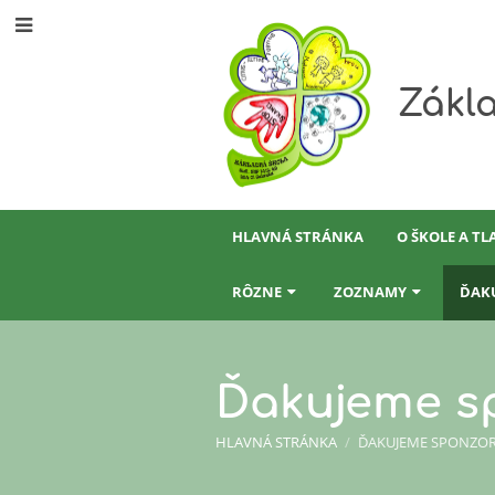
Zákla
HLAVNÁ STRÁNKA
O ŠKOLE A TL
RÔZNE
ZOZNAMY
ĎAK
Ďakujeme s
HLAVNÁ STRÁNKA
/
ĎAKUJEME SPONZO