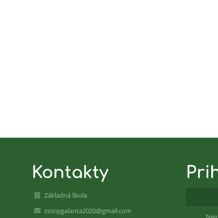
Kontakty
Pri
Základná škola
zssnpgalanta2020@gmail.com
Nev