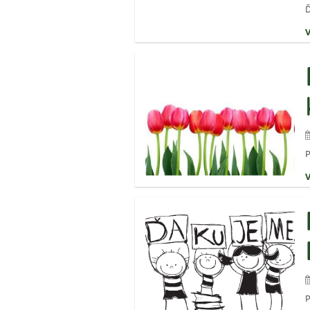
Ď
P
P