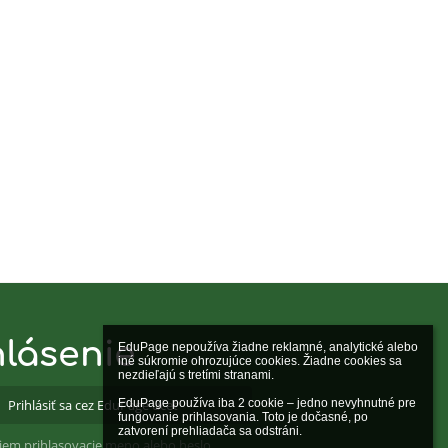
hlásenie
EduPage nepoužíva žiadne reklamné, analytické alebo 
iné súkromie ohrozujúce cookies. Žiadne cookies sa 
nezdieľajú s tretími stranami.

Prihlásiť sa cez EduPage účet
EduPage používa iba 2 cookie – jedno nevyhnutné pre 
fungovanie prihlasovania. Toto je dočasné, po 
zatvorení prehliadača sa odstráni.

iem prihlasovacie meno alebo heslo