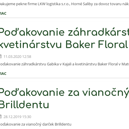
akujeme pekne firme LKW logistika s.r.o., Horné Saliby za dovoz tovaru n
VIAC
Poďakovanie záhradkárst
kvetinárstvu Baker Floral
11.03.2020 12:58
oďakovanie záhradkárstvu Gabika v Kajali a kvetinárstvu Baker Floral v Ma
VIAC
Poďakovanie za vianočný
Brilldentu
28.12.2019 15:30
oďakovanie za vianočný darček Brilldentu