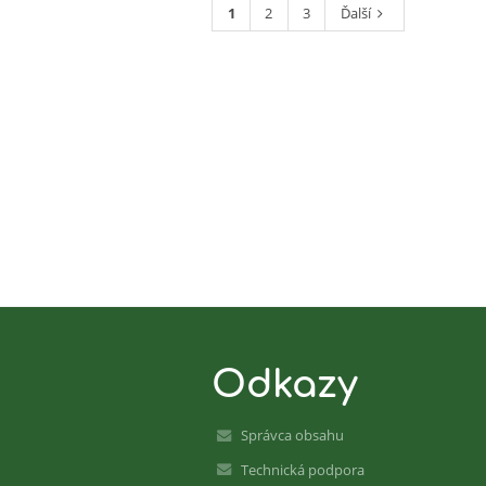
1
2
3
Ďalší
Odkazy
Správca obsahu
Technická podpora