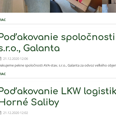
VIAC
Poďakovanie spoločnosti 
s.r.o., Galanta
21.12.2020 12:06
akujeme pekne spoločnosti AVA-stav, s.r.o., Galanta za odvoz veľkého ob
VIAC
Poďakovanie LKW logistika 
Horné Saliby
21.12.2020 12:02