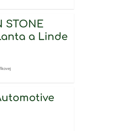
IN STONE
lanta a Linde
fíkovej
Automotive