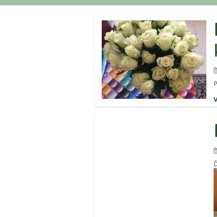
Ďakujeme
sponzorom
P
Ď