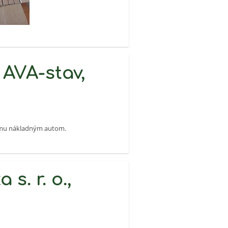
AVA-stav,
jemu nákladným autom.
s. r. o.,