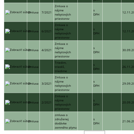
Zmluva o
nájme
s
Zmluva
7/2021
12.11.2
nebytových
DPH
priestorov
Zmluva o
nájme
s
Zmluva
6/2021
12.11.2
nebytových
DPH
priestorov
Zmluva o
nájme
s
Zmluva
4/2021
30.09.2
nebytových
DPH
priestorov
Triedim,
s
Zmluva
triediš,
26.11.2
DPH
triedime
Zmluva o
nájme
s
Zmluva
3/2021
29.09.2
nebytových
DPH
priestorov
Zmluva o
nájme
s
Zmluva
2/2021
20.09.2
nebytových
DPH
priestorov
zmluva o
združenej
s
Zmluva
21.06.2
dodávke
DPH
zemného plynu