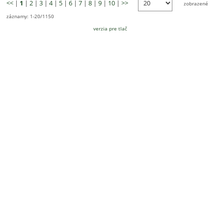
<<
|
1
|
2
|
3
|
4
|
5
|
6
|
7
|
8
|
9
|
10
|
>>
zobrazené
záznamy: 1-20/1150
verzia pre tlač