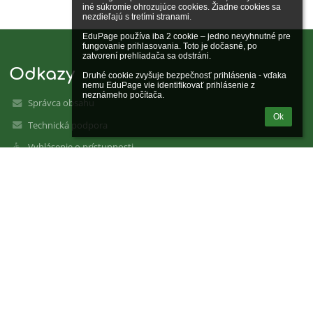
iné súkromie ohrozujúce cookies. Žiadne cookies sa 
nezdieľajú s tretími stranami.

EduPage používa iba 2 cookie – jedno nevyhnutné pre 
fungovanie prihlasovania. Toto je dočasné, po 
zatvorení prehliadača sa odstráni.

Odkazy
Druhé cookie zvyšuje bezpečnosť prihlásenia - vďaka 
nemu EduPage vie identifikovať prihlásenie z 
neznámeho počítača.
Správca obsahu
Ok
Technická podpora
Vyhlásenie o prístupnosti
Právne informácie
Zásady ochrany osobných údajov
Údaje o prevádzkovateľovi
Mapa stránok
O nás
Kontakt
Novinky