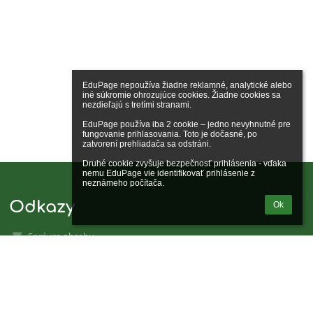
EduPage nepoužíva žiadne reklamné, analytické alebo 
iné súkromie ohrozujúce cookies. Žiadne cookies sa 
nezdieľajú s tretími stranami.

EduPage používa iba 2 cookie – jedno nevyhnutné pre 
fungovanie prihlasovania. Toto je dočasné, po 
zatvorení prehliadača sa odstráni.

Druhé cookie zvyšuje bezpečnosť prihlásenia - vďaka 
nemu EduPage vie identifikovať prihlásenie z 
neznámeho počítača.
Odkazy
Ok
Správca obsahu
Technická podpora
Vyhlásenie o prístupnosti
Právne informácie