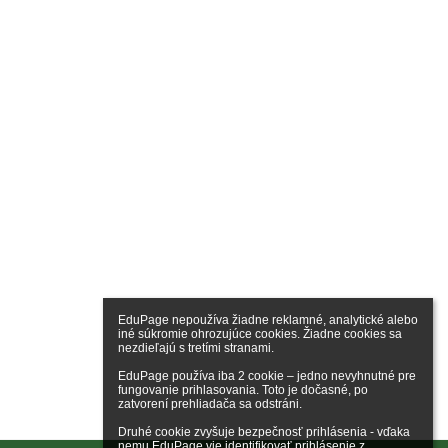
EduPage nepoužíva žiadne reklamné, analytické alebo 
iné súkromie ohrozujúce cookies. Žiadne cookies sa 
nezdieľajú s tretími stranami.

EduPage používa iba 2 cookie – jedno nevyhnutné pre 
fungovanie prihlasovania. Toto je dočasné, po 
zatvorení prehliadača sa odstráni.

Druhé cookie zvyšuje bezpečnosť prihlásenia - vďaka 
nemu EduPage vie identifikovať prihlásenie z 