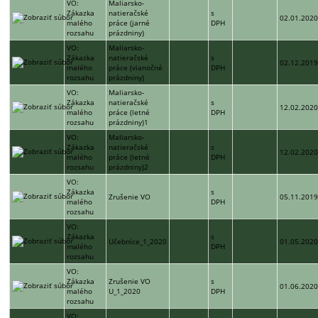
VO:
Maliarsko-
Zákazka
natieračské
s
02.01.202
malého
práce (jarné
DPH
rozsahu
prázdniny)
VO:
Maliarsko-
Zákazka
natieračské
s
02.12.201
malého
práce (vianočné
DPH
rozsahu
prázdniny)
VO:
Maliarsko-
Zákazka
natieračské
s
12.02.202
malého
práce (letné
DPH
rozsahu
prázdniny)1
VO:
Maliarsko-
Zákazka
natieračské
s
12.02.202
malého
práce (letné
DPH
rozsahu
prázdniny)2
VO:
Zákazka
s
Zrušenie VO
05.11.201
malého
DPH
rozsahu
VO:
Zákazka
s
Učebnice_1_2020
01.05.202
malého
DPH
rozsahu
VO:
Zákazka
Zrušenie VO
s
01.06.202
malého
U_1_2020
DPH
rozsahu
VO: