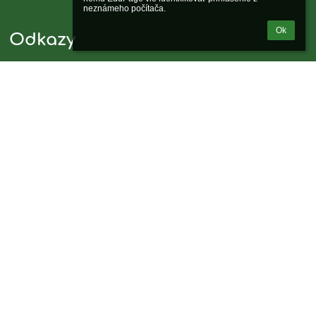
neznámeho počítača.
Ok
Odkazy
Správca obsahu
Technická podpora
Vyhlásenie o prístupnosti
Právne informácie
Zásady ochrany osobných údajov
Údaje o prevádzkovateľovi
Mapa stránok
O nás
Kontakt
Novinky
Kontakty