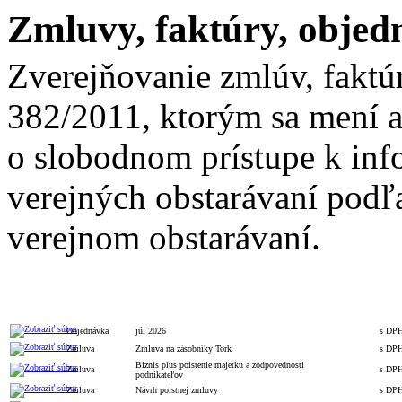
Zmluvy, faktúry, objed
Zverejňovanie zmlúv, faktú
382/2011, ktorým sa mení a
o slobodnom prístupe k inf
verejných obstarávaní podľa
verejnom obstarávaní.
Celková
S/b
Typ
Číslo
Popis
hodnota
DP
Objednávka
júl 2026
s DP
Zmluva
Zmluva na zásobníky Tork
s DP
Biznis plus poistenie majetku a zodpovednosti
Zmluva
s DP
podnikateľov
Zmluva
Návrh poistnej zmluvy
s DP