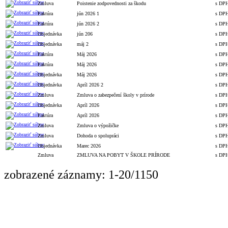
Zmluva
Poistenie zodpovednosti za škodu
s DP
Faktúra
jún 2026 1
s DP
Faktúra
jún 2026 2
s DP
Objednávka
jún 206
s DP
Objednávka
máj 2
s DP
Faktúra
Máj 2026
s DP
Faktúra
Máj 2026
s DP
Objednávka
Máj 2026
s DP
Objednávka
Apríl 2026 2
s DP
Zmluva
Zmluva o zabezpečení školy v prírode
s DP
Objednávka
Apríl 2026
s DP
Faktúra
Apríl 2026
s DP
Zmluva
Zmluva o výpožičke
s DP
Zmluva
Dohoda o spolupráci
s DP
Objednávka
Marec 2026
s DP
Zmluva
ZMLUVA NA POBYT V ŠKOLE PRÍRODE
s DP
zobrazené záznamy: 1-20/1150