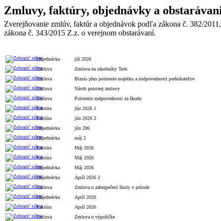
Zmluvy, faktúry, objednávky a obstarávan
Zverejňovanie zmlúv, faktúr a objednávok podľa zákona č. 382/2011,
zákona č. 343/2015 Z.z. o verejnom obstarávaní.
Typ
Číslo
Popis
Celková h
Objednávka
júl 2026
Zmluva
Zmluva na zásobníky Tork
Zmluva
Biznis plus poistenie majetku a zodpovednosti podnikateľov
Zmluva
Návrh poistnej zmluvy
Zmluva
Poistenie zodpovednosti za škodu
Faktúra
jún 2026 1
Faktúra
jún 2026 2
Objednávka
jún 206
Objednávka
máj 2
Faktúra
Máj 2026
Faktúra
Máj 2026
Objednávka
Máj 2026
Objednávka
Apríl 2026 2
Zmluva
Zmluva o zabezpečení školy v prírode
Objednávka
Apríl 2026
Faktúra
Apríl 2026
Zmluva
Zmluva o výpožičke