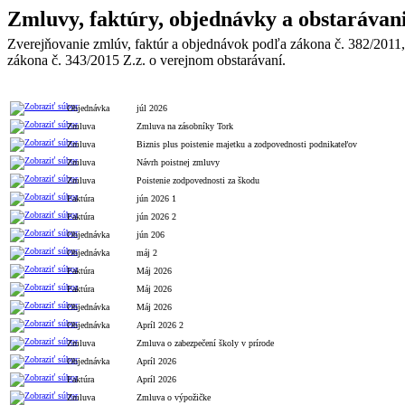
Zmluvy, faktúry, objednávky a obstarávan
Zverejňovanie zmlúv, faktúr a objednávok podľa zákona č. 382/2011,
zákona č. 343/2015 Z.z. o verejnom obstarávaní.
Typ
Číslo
Popis
Celková h
Objednávka
júl 2026
Zmluva
Zmluva na zásobníky Tork
Zmluva
Biznis plus poistenie majetku a zodpovednosti podnikateľov
Zmluva
Návrh poistnej zmluvy
Zmluva
Poistenie zodpovednosti za škodu
Faktúra
jún 2026 1
Faktúra
jún 2026 2
Objednávka
jún 206
Objednávka
máj 2
Faktúra
Máj 2026
Faktúra
Máj 2026
Objednávka
Máj 2026
Objednávka
Apríl 2026 2
Zmluva
Zmluva o zabezpečení školy v prírode
Objednávka
Apríl 2026
Faktúra
Apríl 2026
Zmluva
Zmluva o výpožičke